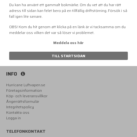
Du kan ha använt ett gammalt bokmärke. Om du vet att du har rätt
adress till sidan kan felet bero på en tillfällig driftstörning. Försök i så
fall igen lite senare.
OBS! Kom du hit genom att klicka på en länk är vi tacksamma om du
meddelar oss vilken det var så löser vi problemet.
Meddela oss här
TILL STARTSIDAN
INFO
Hurricane Luftvapen.se
Företagsinformation
Köp- och leveransvillkor
Ångerrättsformulär
Integritetspolicy
Kontakta oss
Logga in
TELEFONKONTAKT