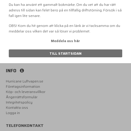
Du kan ha använt ett gammalt bokmärke. Om du vet att du har rätt
adress till sidan kan felet bero på en tillfällig driftstörning. Försök i så
fall igen lite senare.
OBS! Kom du hit genom att klicka på en länk är vi tacksamma om du
meddelar oss vilken det var så löser vi problemet.
Meddela oss här
TILL STARTSIDAN
INFO
Hurricane Luftvapen.se
Företagsinformation
Köp- och leveransvillkor
Ångerrättsformulär
Integritetspolicy
Kontakta oss
Logga in
TELEFONKONTAKT