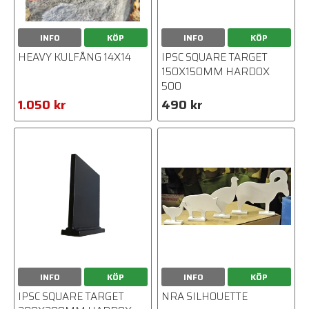
INFO
KÖP
INFO
KÖP
HEAVY KULFÅNG 14X14
IPSC SQUARE TARGET
150X150MM HARDOX
500
1.050 kr
490 kr
INFO
KÖP
INFO
KÖP
IPSC SQUARE TARGET
NRA SILHOUETTE