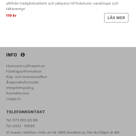
alltifrån trädgårdsarbete och jaktpass till fisketurer, vandringar och
tältäventyr!
119 kr
LÄS MER
INFO
Hurricane Luftvapen.se
Företagsinformation
Köp- och leveransvillkor
Ångerrättsformulär
Integritetspolicy
Kontakta oss
Logga in
TELEFONKONTAKT
Tel: 073 810 60 88
Tel: 0451 - 91090
Vi svarar i telefon i mån av tid. SMS bevakas ej. Har du frågor är det