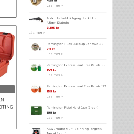
425 kr
Läs mer »
ASG Schofield 6" Aging Black CO2
4,5mm Diabolo
2.195 kr
Läs mer »
Remington T-Rex Bullpup Concave .22
79 kr
Läs mer »
Remington Express Lead Free Pellets .22
159 kr
Läs mer »
Remington Express Lead Free Pellets .177
159 kr
Läs mer »
AN
OOTING
Remington Pistol Hard Case (Green)
199 kr
Läs mer »
ASG Ground Multi-Spinning Target (5-
Target Setup)