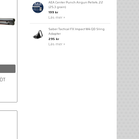
AEA Center Punch Airgun Pellets .22
(25.3 grain)
199 kr
Läs mer »
Saber Tactical FX Impact M4 QD Sling
Adapter
295 kr
Läs mer »
NÖT