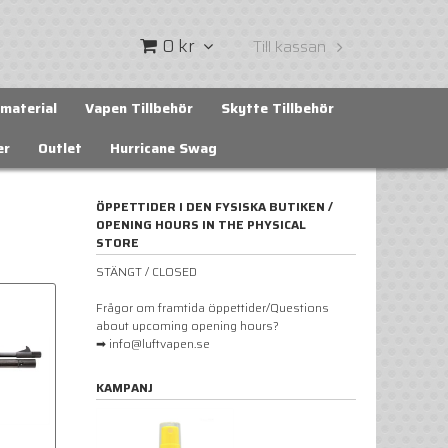
0 kr
Till kassan
material
Vapen Tillbehör
Skytte Tillbehör
er
Outlet
Hurricane Swag
ÖPPETTIDER I DEN FYSISKA BUTIKEN /
OPENING HOURS IN THE PHYSICAL
STORE
STÄNGT / CLOSED
Frågor om framtida öppettider/Questions
about upcoming opening hours?
➡ info@luftvapen.se
KAMPANJ