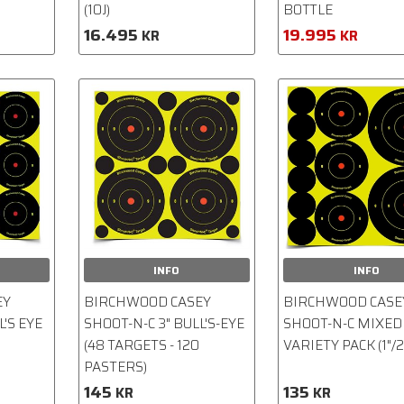
(10J)
BOTTLE
16.495
19.995
KR
KR
INFO
INFO
EY
BIRCHWOOD CASEY
BIRCHWOOD CASE
L'S EYE
SHOOT-N-C 3" BULL'S-EYE
SHOOT-N-C MIXED
(48 TARGETS - 120
VARIETY PACK (1"/2
PASTERS)
145
135
KR
KR