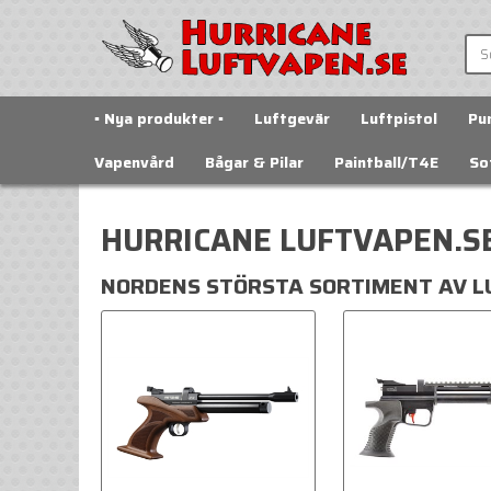
▪️ Nya produkter ▪️
Luftgevär
Luftpistol
Pu
Vapenvård
Bågar & Pilar
Paintball/T4E
So
HURRICANE LUFTVAPEN.S
NORDENS STÖRSTA SORTIMENT AV L