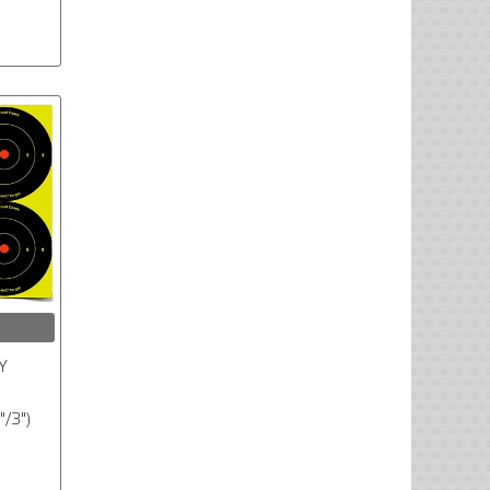
Y
"/3")