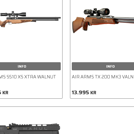
INFO
INFO
MS S510 XS XTRA WALNUT
AIR ARMS TX 200 MK3 VAL
5
13.995
KR
KR