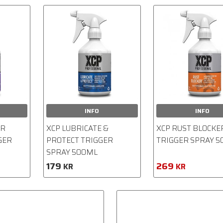
INFO
INFO
ER
XCP LUBRICATE &
XCP RUST BLOCKE
GER
PROTECT TRIGGER
TRIGGER SPRAY 
SPRAY 500ML
179
269
KR
KR