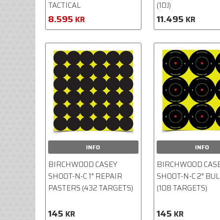
TACTICAL
(10J)
8.595
11.495
KR
KR
INFO
INFO
BIRCHWOOD CASEY
BIRCHWOOD CAS
SHOOT-N-C 1" REPAIR
SHOOT-N-C 2" BUL
PASTERS (432 TARGETS)
(108 TARGETS)
145
145
KR
KR