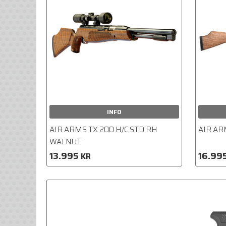
INFO
AIR ARMS TX 200 H/C STD RH
AIR AR
WALNUT
13.995
16.99
KR