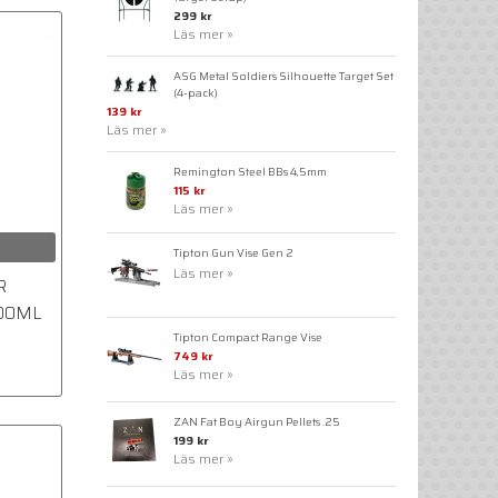
299 kr
Läs mer »
ASG Metal Soldiers Silhouette Target Set
(4-pack)
139 kr
Läs mer »
Remington Steel BBs 4,5mm
115 kr
Läs mer »
Tipton Gun Vise Gen 2
Läs mer »
R
500ML
Tipton Compact Range Vise
749 kr
Läs mer »
ZAN Fat Boy Airgun Pellets .25
199 kr
Läs mer »