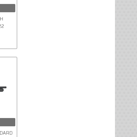
CH
22
NDARD