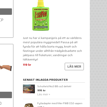
CP
Just nu har vi kampanjpris på ett av världens
mest populära myggmedel! Passa på att
fynda för att hålla borta mygg, knott och
fästingar under alltifrån trädgårdsarbete och
jaktpass till fisketurer, vandringar och
tältäventyr!
119 kr
LÄS MER
SENAST INLAGDA PRODUKTER
Schofield No3 BB co2 defekt
995 kr
Läs mer »
0
Fylladapter med filter FWB CO2-vapen