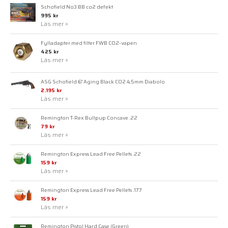
Schofield No3 BB co2 defekt
995 kr
Läs mer »
Fylladapter med filter FWB CO2-vapen
425 kr
Läs mer »
ASG Schofield 6" Aging Black CO2 4,5mm Diabolo
2.195 kr
Läs mer »
Remington T-Rex Bullpup Concave .22
79 kr
Läs mer »
Remington Express Lead Free Pellets .22
159 kr
Läs mer »
Remington Express Lead Free Pellets .177
159 kr
Läs mer »
Remington Pistol Hard Case (Green)