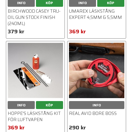
INFO
KÖP
INFO
KÖP
BIRCHWOOD CASEY TRU-
UMAREX LÄSKSTÅNG
OIL GUN STOCK FINISH
EXPERT 4,5MM & 5,5MM
(240ML)
379 kr
369 kr
INFO
KÖP
INFO
HOPPE'S LÄSKSTÅNG KIT
REAL AVID BORE BOSS
FÖR LUFTVAPEN
369 kr
290 kr