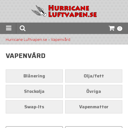
0
Hurricane Luftvapen.se
>
Vapenvård
VAPENVÅRD
Blånering
Olja/fett
Stockolja
Övriga
Swap-Its
Vapenmattor