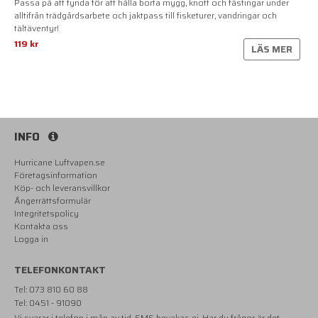
Passa på att fynda för att hålla borta mygg, knott och fästingar under
alltifrån trädgårdsarbete och jaktpass till fisketurer, vandringar och
tältäventyr!
119 kr
LÄS MER
INFO
Hurricane Luftvapen.se
Företagsinformation
Köp- och leveransvillkor
Ångerrättsformulär
Integritetspolicy
Kontakta oss
Logga in
TELEFONKONTAKT
Tel: 073 810 60 88
Tel: 0451 - 91090
Vi svarar i telefon i mån av tid. SMS bevakas ej. Har du frågor är det