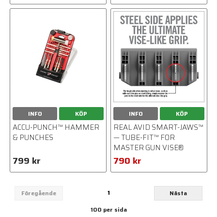
INFO
KÖP
INFO
KÖP
ACCU-PUNCH™ HAMMER
REAL AVID SMART-JAWS™
& PUNCHES
— TUBE-FIT™ FOR
MASTER GUN VISE®
799 kr
790 kr
1
Föregående
Nästa
100 per sida