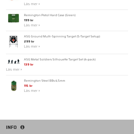
Läs mer »
Remington Pistol Hard Case (Green)
199 kr
Läs mer »
ASG Ground Multi-Spinning Target (5-Target Setup)
299 kr
Läs mer »
ASG Metal Soldiers Silhouette Target Set (4-pack)
139 kr
Läs mer »
Remington Steel BBs 4,5mm
115 kr
Läs mer »
INFO