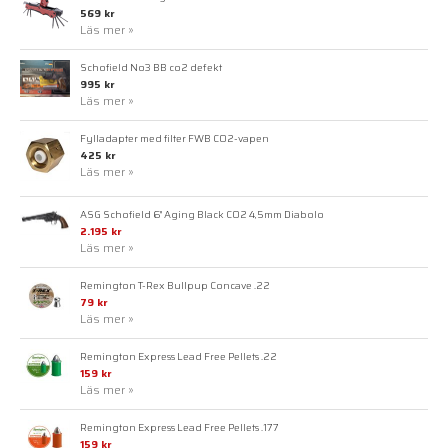
569 kr
Läs mer »
Schofield No3 BB co2 defekt
995 kr
Läs mer »
Fylladapter med filter FWB CO2-vapen
425 kr
Läs mer »
ASG Schofield 6" Aging Black CO2 4,5mm Diabolo
2.195 kr
Läs mer »
Remington T-Rex Bullpup Concave .22
79 kr
Läs mer »
Remington Express Lead Free Pellets .22
159 kr
Läs mer »
Remington Express Lead Free Pellets .177
159 kr