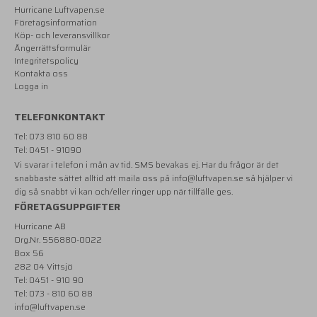
Hurricane Luftvapen.se
Företagsinformation
Köp- och leveransvillkor
Ångerrättsformulär
Integritetspolicy
Kontakta oss
Logga in
TELEFONKONTAKT
Tel: 073 810 60 88
Tel: 0451 - 91090
Vi svarar i telefon i mån av tid. SMS bevakas ej. Har du frågor är det
snabbaste sättet alltid att maila oss på
info@luftvapen.se
så hjälper vi
dig så snabbt vi kan och/eller ringer upp när tillfälle ges.
FÖRETAGSUPPGIFTER
Hurricane AB
Org.Nr. 556880-0022
Box 56
282 04 Vittsjö
Tel: 0451 - 910 90
Tel: 073 - 810 60 88
info@luftvapen.se