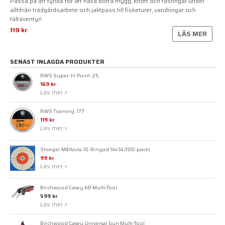
Passa på att fynda för att hålla borta mygg, knott och fästingar under
alltifrån trädgårdsarbete och jaktpass till fisketurer, vandringar och
tältäventyr!
119 kr
LÄS MER
SENAST INLAGDA PRODUKTER
RWS Super-H-Point .25
169 kr
Läs mer »
RWS Training .177
119 kr
Läs mer »
Stoeger Måltavla 10-Ringad 14x14 (100-pack)
99 kr
Läs mer »
Birchwood Casey AR Multi-Tool
599 kr
Läs mer »
Birchwood Casey Universal Gun Multi-Tool