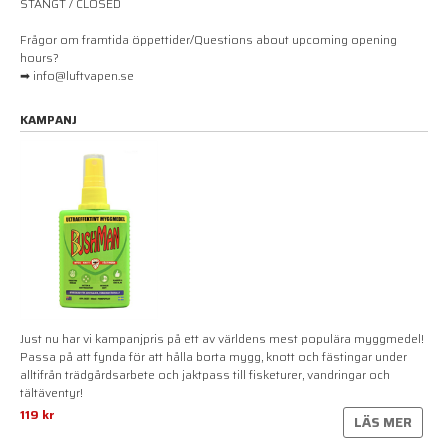
STÄNGT / CLOSED
Frågor om framtida öppettider/Questions about upcoming opening
hours?
➡ info@luftvapen.se
KAMPANJ
Just nu har vi kampanjpris på ett av världens mest populära myggmedel!
Passa på att fynda för att hålla borta mygg, knott och fästingar under
alltifrån trädgårdsarbete och jaktpass till fisketurer, vandringar och
tältäventyr!
119 kr
LÄS MER