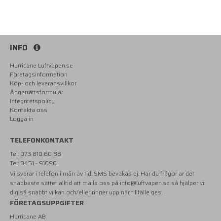
INFO
Hurricane Luftvapen.se
Företagsinformation
Köp- och leveransvillkor
Ångerrättsformulär
Integritetspolicy
Kontakta oss
Logga in
TELEFONKONTAKT
Tel: 073 810 60 88
Tel: 0451 - 91090
Vi svarar i telefon i mån av tid. SMS bevakas ej. Har du frågor är det
snabbaste sättet alltid att maila oss på
info@luftvapen.se
så hjälper vi
dig så snabbt vi kan och/eller ringer upp när tillfälle ges.
FÖRETAGSUPPGIFTER
Hurricane AB