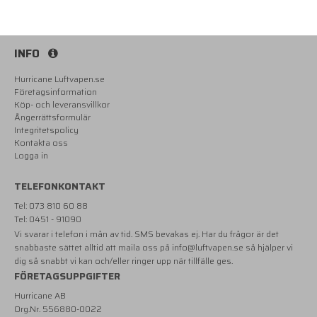
INFO
Hurricane Luftvapen.se
Företagsinformation
Köp- och leveransvillkor
Ångerrättsformulär
Integritetspolicy
Kontakta oss
Logga in
TELEFONKONTAKT
Tel: 073 810 60 88
Tel: 0451 - 91090
Vi svarar i telefon i mån av tid. SMS bevakas ej. Har du frågor är det
snabbaste sättet alltid att maila oss på
info@luftvapen.se
så hjälper vi
dig så snabbt vi kan och/eller ringer upp när tillfälle ges.
FÖRETAGSUPPGIFTER
Hurricane AB
Org.Nr. 556880-0022