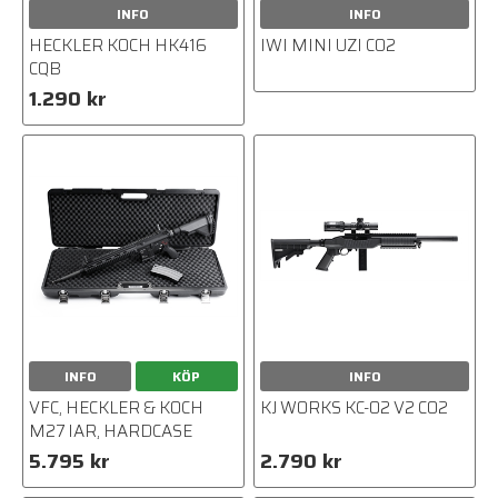
INFO
INFO
HECKLER KOCH HK416
IWI MINI UZI CO2
CQB
1.290 kr
INFO
KÖP
INFO
VFC, HECKLER & KOCH
KJ WORKS KC-02 V2 CO2
M27 IAR, HARDCASE
5.795 kr
2.790 kr