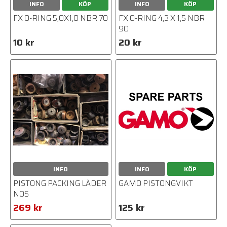
INFO
KÖP
INFO
KÖP
FX O-RING 5,0X1,0 NBR 70
FX O-RING 4,3 X 1,5 NBR
90
10 kr
20 kr
INFO
INFO
KÖP
PISTONG PACKING LÄDER
GAMO PISTONGVIKT
NOS
269 kr
125 kr