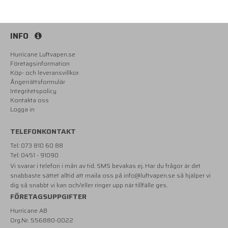
INFO
Hurricane Luftvapen.se
Företagsinformation
Köp- och leveransvillkor
Ångerrättsformulär
Integritetspolicy
Kontakta oss
Logga in
TELEFONKONTAKT
Tel: 073 810 60 88
Tel: 0451 - 91090
Vi svarar i telefon i mån av tid. SMS bevakas ej. Har du frågor är det
snabbaste sättet alltid att maila oss på
info@luftvapen.se
så hjälper vi
dig så snabbt vi kan och/eller ringer upp när tillfälle ges.
FÖRETAGSUPPGIFTER
Hurricane AB
Org.Nr. 556880-0022