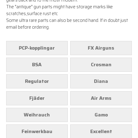
years back and to the most modern.
The "antique" gun parts might have storage marks like
scratches,surface rust etc
Some ultra rare parts can also be second hand. If in doubt just
email before ordering.
PCP-kopplingar
FX Airguns
BSA
Crosman
Regulator
Diana
Fjäder
Air Arms
Weihrauch
Gamo
Feinwerkbau
Excellent