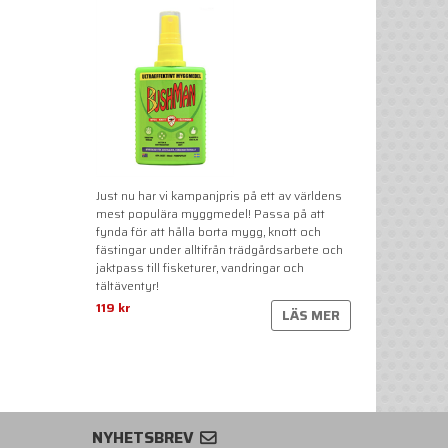
Just nu har vi kampanjpris på ett av världens
mest populära myggmedel! Passa på att
fynda för att hålla borta mygg, knott och
fästingar under alltifrån trädgårdsarbete och
jaktpass till fisketurer, vandringar och
tältäventyr!
119 kr
LÄS MER
NYHETSBREV