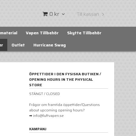
0 kr
Till kassan
material
Vapen Tillbehör
Skytte Tillbehör
er
Outlet
Hurricane Swag
ÖPPETTIDER I DEN FYSISKA BUTIKEN /
OPENING HOURS IN THE PHYSICAL
STORE
STÄNGT / CLOSED
Frågor om framtida öppettider/Questions
about upcoming opening hours?
➡ info@luftvapen.se
KAMPANJ