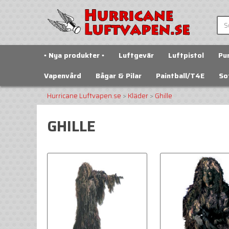
▪️ Nya produkter ▪️
Luftgevär
Luftpistol
Pu
Vapenvård
Bågar & Pilar
Paintball/T4E
So
Hurricane Luftvapen.se
>
Kläder
>
Ghille
GHILLE