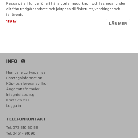
Passa på att fynda för att hålla borta mygg, knott och fästingar under
alltifrån trädgårdsarbete och jaktpass till fisketurer, vandringar och
tältäventyr!
119 kr
LÄS MER
INFO
Hurricane Luftvapen.se
Företagsinformation
Köp- och leveransvillkor
Ångerrättsformulär
Integritetspolicy
Kontakta oss
Logga in
TELEFONKONTAKT
Tel: 073 810 60 88
Tel: 0451 - 91090