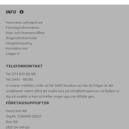
INFO
Hurricane Luftvapen.se
Företagsinformation
Köp- och leveransvillkor
Ångerrättsformulär
Integritetspolicy
Kontakta oss
Logga in
TELEFONKONTAKT
Tel: 073 810 60 88
Tel: 0451 - 91090
Vi svarar i telefon i mån av tid. SMS bevakas ej. Har du frågor är det
snabbaste sättet alltid att maila oss på
info@luftvapen.se
så hjälper vi
dig så snabbt vi kan och/eller ringer upp när tillfälle ges.
FÖRETAGSUPPGIFTER
Hurricane AB
Org.Nr. 556880-0022
Box 56
282 04 Vittsjö