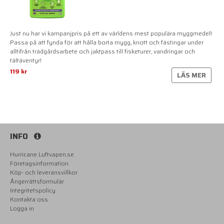
Just nu har vi kampanjpris på ett av världens mest populära myggmedel!
Passa på att fynda för att hålla borta mygg, knott och fästingar under
alltifrån trädgårdsarbete och jaktpass till fisketurer, vandringar och
tältäventyr!
119 kr
LÄS MER
INFO
Hurricane Luftvapen.se
Företagsinformation
Köp- och leveransvillkor
Ångerrättsformulär
Integritetspolicy
Kontakta oss
Logga in