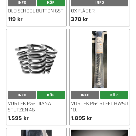
INFO
KÖP
INFO
OLD SCHOOL BUTTON 6ST
OX FJÄDER
119 kr
370 kr
INFO
KÖP
INFO
KÖP
VORTEK PG2 DIANA
VORTEK PG4 STEEL HW50
STUTZEN 46
10J
1.595 kr
1.895 kr