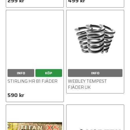
299 kr
499 kr
INFO
KÖP
INFO
STIRLING HR 81 FJÄDER
WEBLEY TEMPEST
FJÄDER UK
590 kr