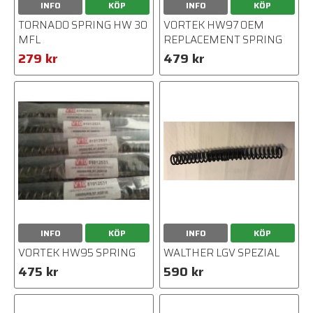
INFO
KÖP
INFO
KÖP
TORNADO SPRING HW 30
VORTEK HW97 OEM
MFL
REPLACEMENT SPRING
279 kr
479 kr
INFO
KÖP
INFO
KÖP
VORTEK HW95 SPRING
WALTHER LGV SPEZIAL
475 kr
590 kr