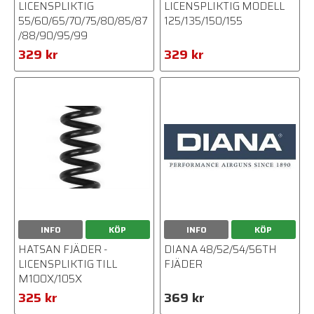
LICENSPLIKTIG
LICENSPLIKTIG MODELL
55/60/65/70/75/80/85/87
125/135/150/155
/88/90/95/99
329 kr
329 kr
INFO
KÖP
INFO
KÖP
HATSAN FJÄDER -
DIANA 48/52/54/56TH
LICENSPLIKTIG TILL
FJÄDER
M100X/105X
325 kr
369 kr