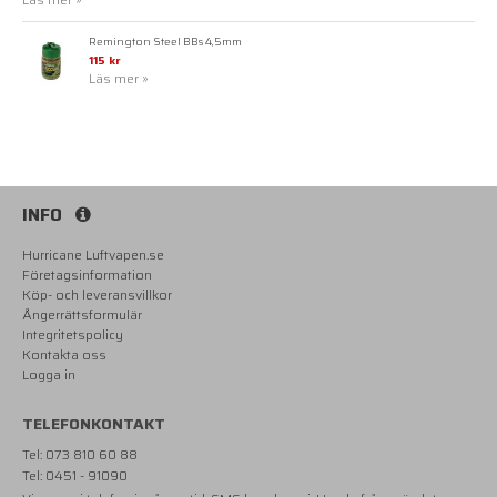
Remington Steel BBs 4,5mm
115 kr
Läs mer »
INFO
Hurricane Luftvapen.se
Företagsinformation
Köp- och leveransvillkor
Ångerrättsformulär
Integritetspolicy
Kontakta oss
Logga in
TELEFONKONTAKT
Tel: 073 810 60 88
Tel: 0451 - 91090