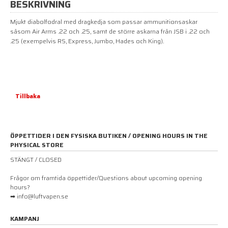
BESKRIVNING
Mjukt diabolfodral med dragkedja som passar ammunitionsaskar
såsom Air Arms .22 och .25, samt de större askarna från JSB i .22 och
.25 (exempelvis RS, Express, Jumbo, Hades och King).
Tillbaka
ÖPPETTIDER I DEN FYSISKA BUTIKEN / OPENING HOURS IN THE
PHYSICAL STORE
STÄNGT / CLOSED
Frågor om framtida öppettider/Questions about upcoming opening
hours?
➡ info@luftvapen.se
KAMPANJ