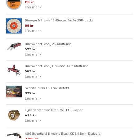
119 kr
Läs mer »
Stoeger Måltavla 10-Ringad 14x14 (100-pack)
99 kr
Läs mer »
Birchwood Casey AR Multi-Tool
599 kr
Läs mer »
Birchwood Casey Universal Gun Multi-Tool
569 kr
Läs mer »
Schofield No3 BB co2 defekt
995 kr
Läs mer »
Fylladapter med filter FWB CO2-vapen
425 kr
Läs mer »
ASG Schofield 6" Aging Black CO2 4,5mm Diabolo
2.195 kr