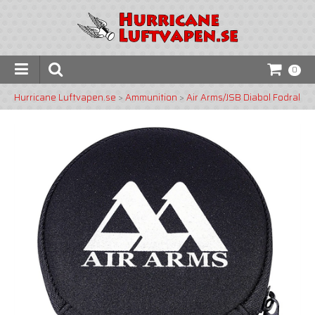
0
Hurricane Luftvapen.se
>
Ammunition
>
Air Arms/JSB Diabol Fodral