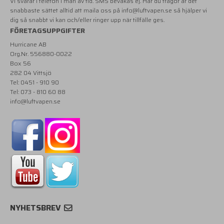
Vi svarar i telefon i mån av tid. SMS bevakas ej. Har du frågor är det
snabbaste sättet alltid att maila oss på
info@luftvapen.se
så hjälper vi
dig så snabbt vi kan och/eller ringer upp när tillfälle ges.
FÖRETAGSUPPGIFTER
Hurricane AB
Org.Nr. 556880-0022
Box 56
282 04 Vittsjö
Tel: 0451 - 910 90
Tel: 073 - 810 60 88
info@luftvapen.se
NYHETSBREV