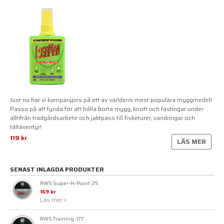
Just nu har vi kampanjpris på ett av världens mest populära myggmedel!
Passa på att fynda för att hålla borta mygg, knott och fästingar under
alltifrån trädgårdsarbete och jaktpass till fisketurer, vandringar och
tältäventyr!
119 kr
LÄS MER
SENAST INLAGDA PRODUKTER
RWS Super-H-Point .25
169 kr
Läs mer »
RWS Training .177