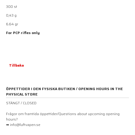
300 st
0,43 g
6.64 gr
For PCP rifles only
Tillbaka
ÖPPETTIDER I DEN FYSISKA BUTIKEN / OPENING HOURS IN THE
PHYSICAL STORE
STÄNGT / CLOSED
Frågor om framtida öppettider/Questions about upcoming opening
hours?
➡ info@luftvapen.se