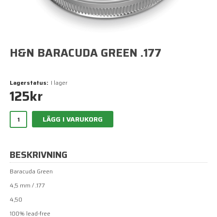
H&N BARACUDA GREEN .177
Lagerstatus:
I lager
125
kr
LÄGG I VARUKORG
BESKRIVNING
Baracuda Green
4,5 mm / .177
4,50
100% lead-free