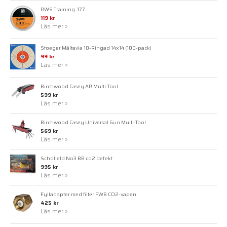
RWS Training .177
119 kr
Läs mer »
Stoeger Måltavla 10-Ringad 14x14 (100-pack)
99 kr
Läs mer »
Birchwood Casey AR Multi-Tool
599 kr
Läs mer »
Birchwood Casey Universal Gun Multi-Tool
569 kr
Läs mer »
Schofield No3 BB co2 defekt
995 kr
Läs mer »
Fylladapter med filter FWB CO2-vapen
425 kr
Läs mer »