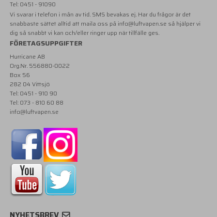
Tel: 0451 - 91090
Vi svarar i telefon i mån av tid. SMS bevakas ej. Har du frågor är det
snabbaste sättet alltid att maila oss på
info@luftvapen.se
så hjälper vi
dig så snabbt vi kan och/eller ringer upp när tillfälle ges.
FÖRETAGSUPPGIFTER
Hurricane AB
Org.Nr. 556880-0022
Box 56
282 04 Vittsjö
Tel: 0451 - 910 90
Tel: 073 - 810 60 88
info@luftvapen.se
NYHETSBREV