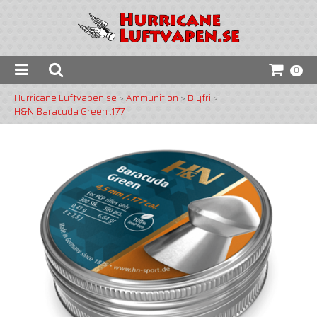
0
Hurricane Luftvapen.se
>
Ammunition
>
Blyfri
>
H&N Baracuda Green .177