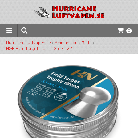
0
Hurricane Luftvapen.se
>
Ammunition
>
Blyfri
>
H&N Field Target Trophy Green .22