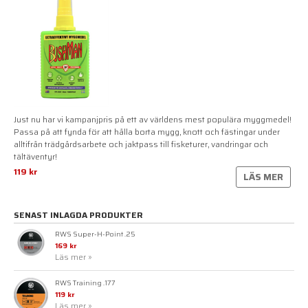
Just nu har vi kampanjpris på ett av världens mest populära myggmedel!
Passa på att fynda för att hålla borta mygg, knott och fästingar under
alltifrån trädgårdsarbete och jaktpass till fisketurer, vandringar och
tältäventyr!
119 kr
LÄS MER
SENAST INLAGDA PRODUKTER
RWS Super-H-Point .25
169 kr
Läs mer »
RWS Training .177
119 kr
Läs mer »