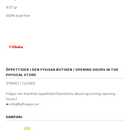
9.57 gr
100% lead-free
Tillbaka
ÖPPETTIDER I DEN FYSISKA BUTIKEN / OPENING HOURS IN THE
PHYSICAL STORE
STÄNGT / CLOSED
Frågor om framtida öppettider/Questions about upcoming opening
hours?
➡ info@luftvapen.se
KAMPANJ