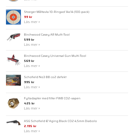
Stoeger Måltavla 10-Ringad 14x14 (100-pack)
99 kr
Läs mer »
Birchwood Casey AR Multi-Tool
599 kr
Läs mer »
Birchwood Casey Universal Gun Multi-Tool
569 kr
Läs mer »
Schofield No3 BB co2 defekt
995 kr
Läs mer »
Fylladapter med filter FWB CO2-vapen
425 kr
Läs mer »
ASG Schofield 6" Aging Black CO2 4,5mm Diabolo
2.195 kr
Läs mer »