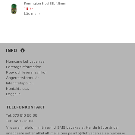
Remington Steel BBs 4,5mm
115 kr
Läs mer »
INFO
Hurricane Luftvapen.se
Företagsinformation
Köp- och leveransvillkor
Ångerrättsformulär
Integritetspolicy
Kontakta oss
Logga in
TELEFONKONTAKT
Tel: 073 810 60 88
Tel: 0451 - 91090
Vi svarar i telefon i mån av tid. SMS bevakas ej. Har du frågor är det
snabbaste sättet alltid att maila oss på
info@luftvapen.se
så hjälper vi