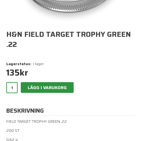
H&N FIELD TARGET TROPHY GREEN
.22
Lagerstatus:
I lager
135
kr
LÄGG I VARUKORG
BESKRIVNING
FIELD TARGET TROPHY GREEN .22
200 ST
0,62 g