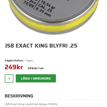
JSB EXACT KING BLYFRI .25
Lagerstatus:
I lager
249
kr
379 kr
/ st.
LÄGG I VARUKORG
BESKRIVNING
JSB Exact King Lead Free Airgun Pellets