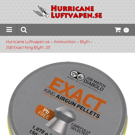
0
Hurricane Luftvapen.se
>
Ammunition
>
Blyfri
>
JSB Exact King Blyfri .25