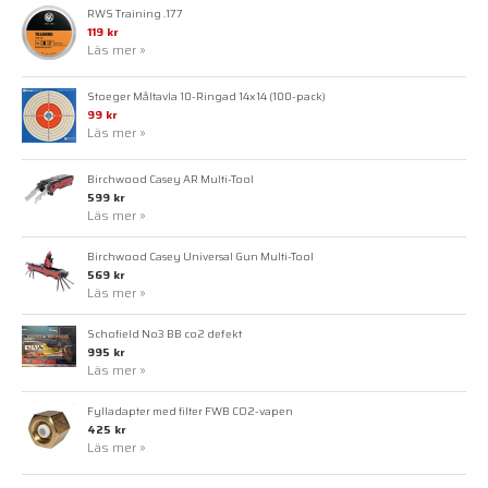
RWS Training .177
119 kr
Läs mer »
Stoeger Måltavla 10-Ringad 14x14 (100-pack)
99 kr
Läs mer »
Birchwood Casey AR Multi-Tool
599 kr
Läs mer »
Birchwood Casey Universal Gun Multi-Tool
569 kr
Läs mer »
Schofield No3 BB co2 defekt
995 kr
Läs mer »
Fylladapter med filter FWB CO2-vapen
425 kr
Läs mer »