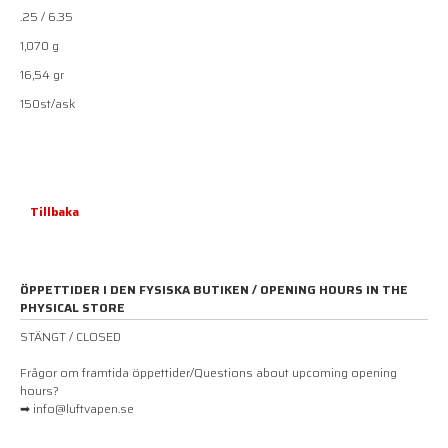
.25 / 6.35
1,070 g
16,54 gr
150st/ask
Tillbaka
ÖPPETTIDER I DEN FYSISKA BUTIKEN / OPENING HOURS IN THE
PHYSICAL STORE
STÄNGT / CLOSED
Frågor om framtida öppettider/Questions about upcoming opening
hours?
➡ info@luftvapen.se