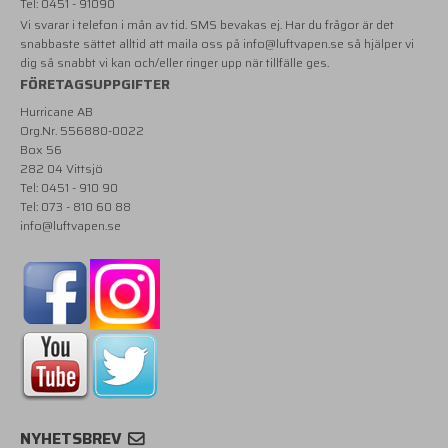
Tel: 0451 - 91090
Vi svarar i telefon i mån av tid. SMS bevakas ej. Har du frågor är det
snabbaste sättet alltid att maila oss på
info@luftvapen.se
så hjälper vi
dig så snabbt vi kan och/eller ringer upp när tillfälle ges.
FÖRETAGSUPPGIFTER
Hurricane AB
Org.Nr. 556880-0022
Box 56
282 04 Vittsjö
Tel: 0451 - 910 90
Tel: 073 - 810 60 88
info@luftvapen.se
NYHETSBREV