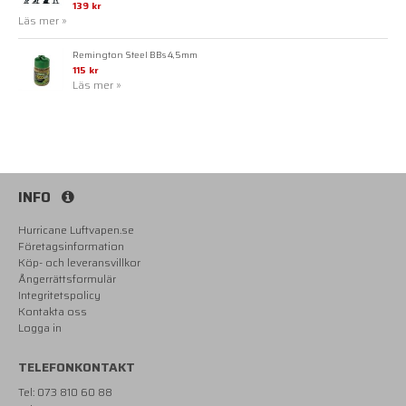
139 kr
Läs mer »
Remington Steel BBs 4,5mm
115 kr
Läs mer »
INFO
Hurricane Luftvapen.se
Företagsinformation
Köp- och leveransvillkor
Ångerrättsformulär
Integritetspolicy
Kontakta oss
Logga in
TELEFONKONTAKT
Tel: 073 810 60 88