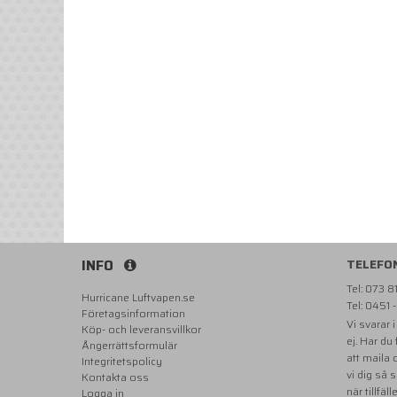
INFO
TELEFO
Tel: 073 
Hurricane Luftvapen.se
Tel: 0451 
Företagsinformation
Vi svarar 
Köp- och leveransvillkor
ej. Har du
Ångerrättsformulär
att maila
Integritetspolicy
vi dig så 
Kontakta oss
när tillfäll
Logga in