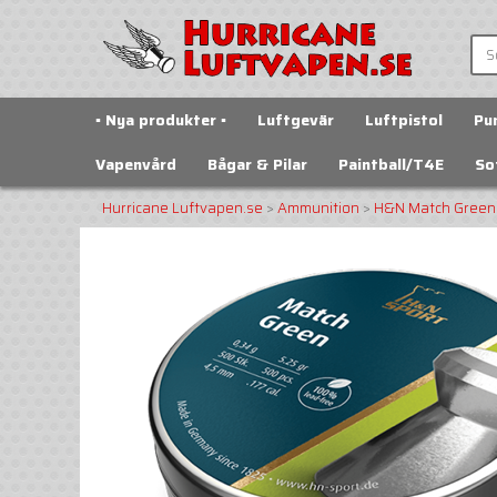
▪️ Nya produkter ▪️
Luftgevär
Luftpistol
Pu
Vapenvård
Bågar & Pilar
Paintball/T4E
So
Hurricane Luftvapen.se
>
Ammunition
>
H&N Match Green 