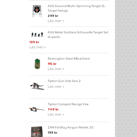
ASG Ground Multi-Spinning Target (5-
Target Setup)
299 kr
Läs mer »
ASG Metal Soldiers Silhouette Target Set
(4-pack)
139 kr
Läs mer »
Remington Steel BBs 4,5mm
115 kr
Läs mer »
Tipton Gun Vise Gen 2
Läs mer »
Tipton Compact Range Vise
749 kr
Läs mer »
ZAN Fat Boy Airgun Pellets .25
199 kr