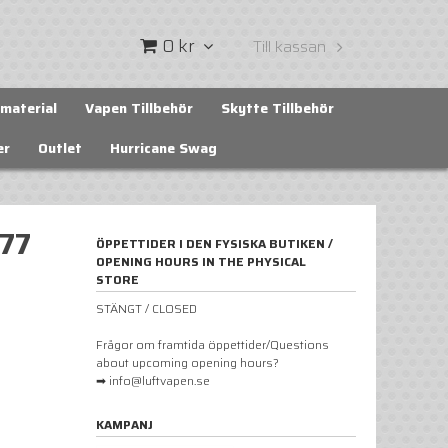
0 kr
Till kassan
material
Vapen Tillbehör
Skytte Tillbehör
er
Outlet
Hurricane Swag
77
ÖPPETTIDER I DEN FYSISKA BUTIKEN /
OPENING HOURS IN THE PHYSICAL
STORE
STÄNGT / CLOSED
Frågor om framtida öppettider/Questions
about upcoming opening hours?
➡ info@luftvapen.se
KAMPANJ