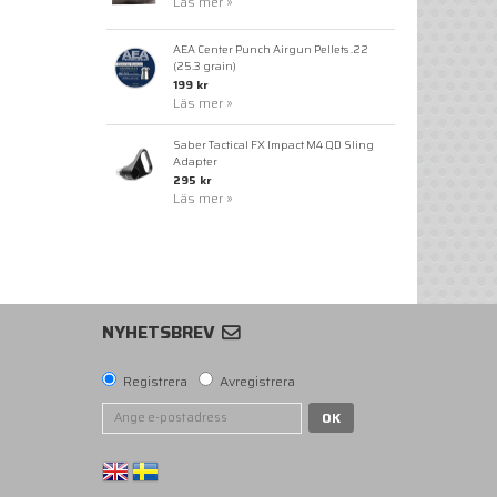
Läs mer »
AEA Center Punch Airgun Pellets .22
(25.3 grain)
199 kr
Läs mer »
Saber Tactical FX Impact M4 QD Sling
Adapter
295 kr
Läs mer »
NYHETSBREV
Registrera
Avregistrera
OK