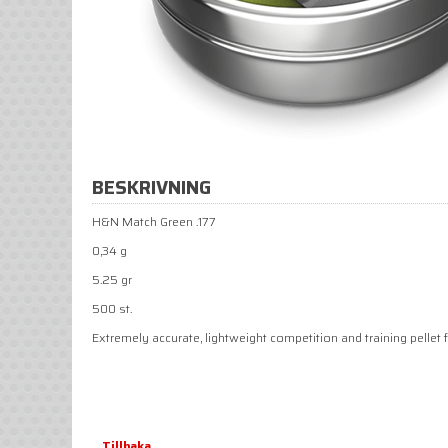
BESKRIVNING
H&N Match Green .177
0,34 g
5.25 gr
500 st.
Extremely accurate, lightweight competition and training pellet 
Tillbaka