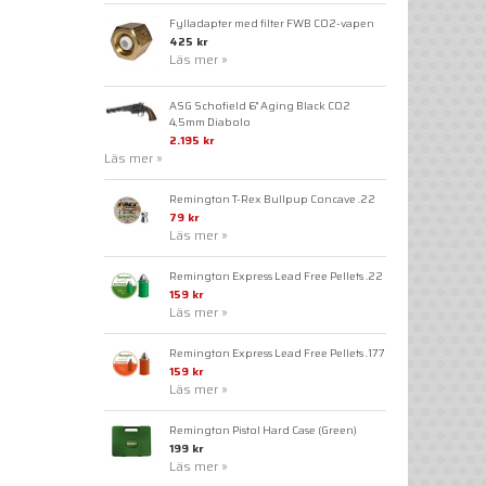
Fylladapter med filter FWB CO2-vapen
425 kr
Läs mer »
ASG Schofield 6" Aging Black CO2
4,5mm Diabolo
2.195 kr
Läs mer »
Remington T-Rex Bullpup Concave .22
79 kr
Läs mer »
Remington Express Lead Free Pellets .22
159 kr
Läs mer »
Remington Express Lead Free Pellets .177
159 kr
Läs mer »
Remington Pistol Hard Case (Green)
199 kr
Läs mer »