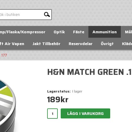
mp/Flaska/Kompressor
Optik
Fäste
Ammunition
Mål
ft Air Vapen
Jakt Tillbehör
Reservdelar
Övrigt
Kläd
.177
H&N MATCH GREEN .1
Lagerstatus:
I lager
189
kr
LÄGG I VARUKORG