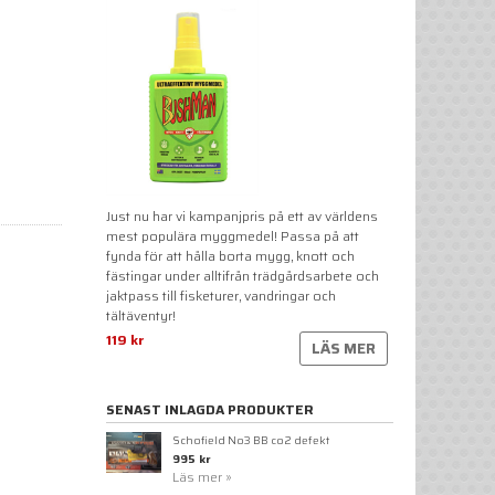
Just nu har vi kampanjpris på ett av världens
mest populära myggmedel! Passa på att
fynda för att hålla borta mygg, knott och
fästingar under alltifrån trädgårdsarbete och
jaktpass till fisketurer, vandringar och
tältäventyr!
119 kr
LÄS MER
SENAST INLAGDA PRODUKTER
Schofield No3 BB co2 defekt
995 kr
Läs mer »