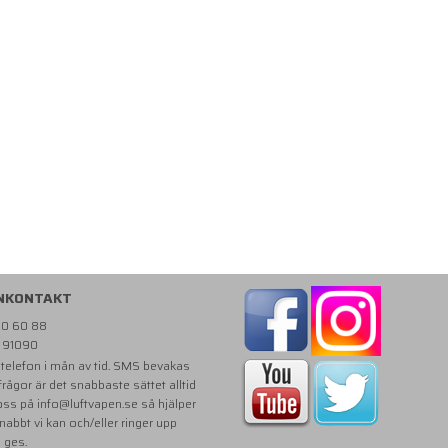
NKONTAKT
810 60 88
- 91090
i telefon i mån av tid. SMS bevakas
 frågor är det snabbaste sättet alltid
 oss på
info@luftvapen.se
så hjälper
snabbt vi kan och/eller ringer upp
e ges.