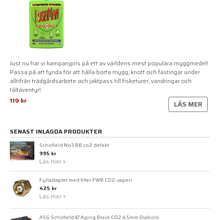
Just nu har vi kampanjpris på ett av världens mest populära myggmedel!
Passa på att fynda för att hålla borta mygg, knott och fästingar under
alltifrån trädgårdsarbete och jaktpass till fisketurer, vandringar och
tältäventyr!
119 kr
LÄS MER
SENAST INLAGDA PRODUKTER
Schofield No3 BB co2 defekt
995 kr
Läs mer »
Fylladapter med filter FWB CO2-vapen
425 kr
Läs mer »
ASG Schofield 6" Aging Black CO2 4,5mm Diabolo