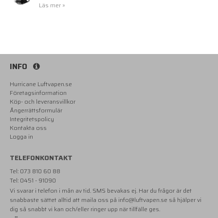
Läs mer »
INFO
Hurricane Luftvapen.se
Företagsinformation
Köp- och leveransvillkor
Ångerrättsformulär
Integritetspolicy
Kontakta oss
Logga in
TELEFONKONTAKT
Tel: 073 810 60 88
Tel: 0451 - 91090
Vi svarar i telefon i mån av tid. SMS bevakas ej. Har du frågor är det
snabbaste sättet alltid att maila oss på
info@luftvapen.se
så hjälper vi
dig så snabbt vi kan och/eller ringer upp när tillfälle ges.