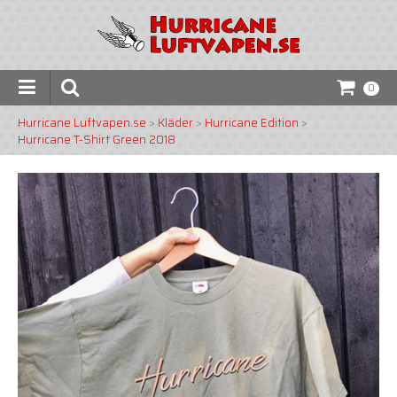
0
Hurricane Luftvapen.se
>
Kläder
>
Hurricane Edition
>
Hurricane T-Shirt Green 2018