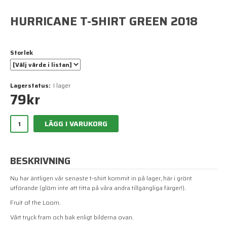
HURRICANE T-SHIRT GREEN 2018
Storlek
Lagerstatus:
I lager
79
kr
LÄGG I VARUKORG
BESKRIVNING
Nu har äntligen vår senaste t-shirt kommit in på lager, här i grönt
utförande (glöm inte att titta på våra andra tillgängliga färger!).
Fruit of the Loom.
Vårt tryck fram och bak enligt bilderna ovan.