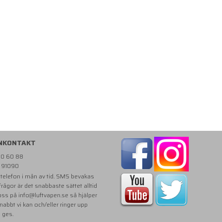
NKONTAKT
810 60 88
- 91090
i telefon i mån av tid. SMS bevakas
 frågor är det snabbaste sättet alltid
 oss på
info@luftvapen.se
så hjälper
snabbt vi kan och/eller ringer upp
e ges.