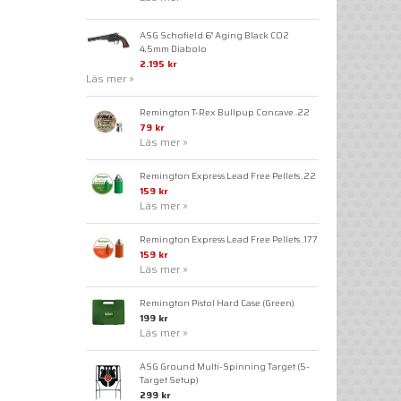
ASG Schofield 6" Aging Black CO2
4,5mm Diabolo
2.195 kr
Läs mer »
Remington T-Rex Bullpup Concave .22
79 kr
Läs mer »
Remington Express Lead Free Pellets .22
159 kr
Läs mer »
Remington Express Lead Free Pellets .177
159 kr
Läs mer »
Remington Pistol Hard Case (Green)
199 kr
Läs mer »
ASG Ground Multi-Spinning Target (5-
Target Setup)
299 kr