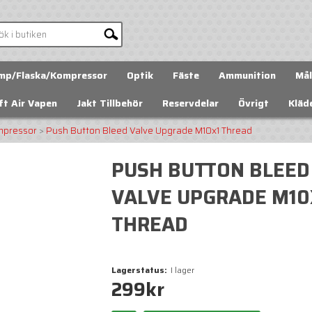
mp/Flaska/Kompressor
Optik
Fäste
Ammunition
Mål
ft Air Vapen
Jakt Tillbehör
Reservdelar
Övrigt
Kläd
mpressor
>
Push Button Bleed Valve Upgrade M10x1 Thread
PUSH BUTTON BLEED
VALVE UPGRADE M10
THREAD
Lagerstatus:
I lager
299
kr