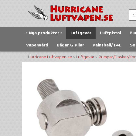
▪️ Nya produkter ▪️
Luftgevär
Luftpistol
Pu
Vapenvård
Bågar & Pilar
Paintball/T4E
So
Hurricane Luftvapen.se
>
Luftgevär
>
Pumpar/Flaskor/Ko