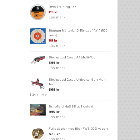
RWS Training .177
119 kr
Läs mer »
Stoeger Måltavla 10-Ringad 14x14 (100-
pack)
99 kr
Läs mer »
Birchwood Casey AR Multi-Tool
599 kr
Läs mer »
Birchwood Casey Universal Gun Multi-
Tool
569 kr
Läs mer »
Schofield No3 BB co2 defekt
995 kr
Läs mer »
Fylladapter med filter FWB CO2-vapen
425 kr
Läs mer »