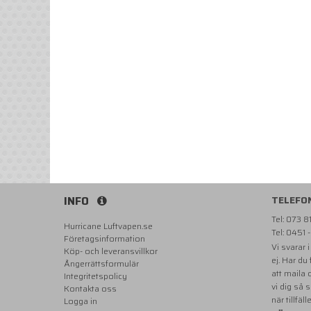
INFO
TELEFO
Tel: 073 
Hurricane Luftvapen.se
Tel: 0451 
Företagsinformation
Vi svarar 
Köp- och leveransvillkor
ej. Har du
Ångerrättsformulär
att maila
Integritetspolicy
vi dig så 
Kontakta oss
när tillfäll
Logga in