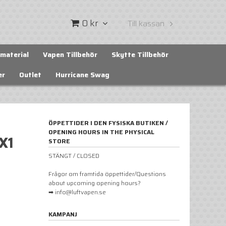
0 kr
Till kassan
material
Vapen Tillbehör
Skytte Tillbehör
er
Outlet
Hurricane Swag
ÖPPETTIDER I DEN FYSISKA BUTIKEN /
OPENING HOURS IN THE PHYSICAL
X1
STORE
STÄNGT / CLOSED
Frågor om framtida öppettider/Questions
about upcoming opening hours?
➡ info@luftvapen.se
KAMPANJ