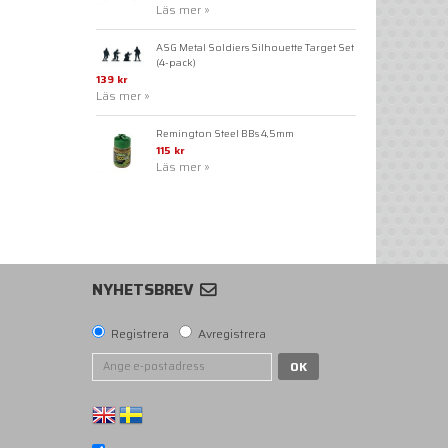
Läs mer »
ASG Metal Soldiers Silhouette Target Set
(4-pack)
139 kr
Läs mer »
Remington Steel BBs 4,5mm
115 kr
Läs mer »
NYHETSBREV
Registrera
Avregistrera
OK