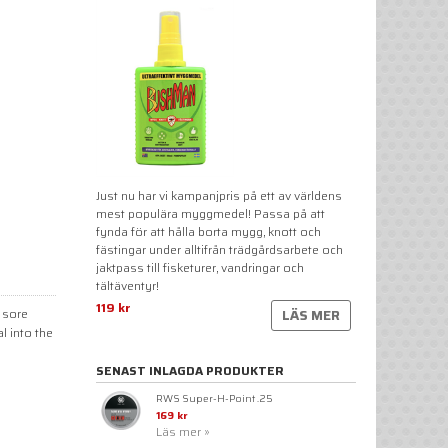
Just nu har vi kampanjpris på ett av världens
mest populära myggmedel! Passa på att
fynda för att hålla borta mygg, knott och
fästingar under alltifrån trädgårdsarbete och
jaktpass till fisketurer, vandringar och
tältäventyr!
119 kr
 sore
LÄS MER
l into the
SENAST INLAGDA PRODUKTER
RWS Super-H-Point .25
169 kr
Läs mer »