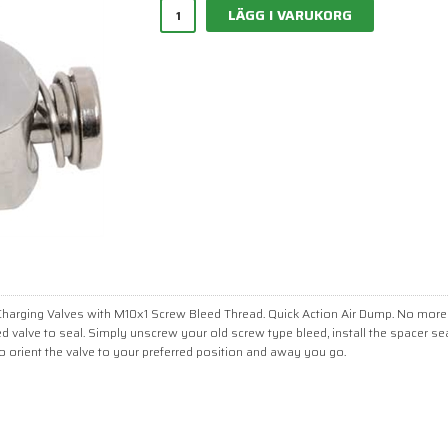
LÄGG I VARUKORG
harging Valves with M10x1 Screw Bleed Thread. Quick Action Air Dump. No more
ed valve to seal. Simply unscrew your old screw type bleed, install the spacer sea
to orient the valve to your preferred position and away you go.