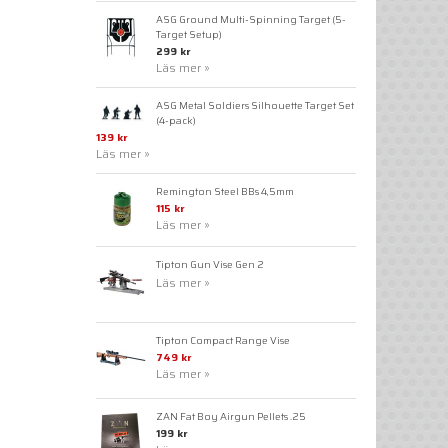
ASG Ground Multi-Spinning Target (5-
Target Setup)
299 kr
Läs mer »
ASG Metal Soldiers Silhouette Target Set
(4-pack)
139 kr
Läs mer »
Remington Steel BBs 4,5mm
115 kr
Läs mer »
Tipton Gun Vise Gen 2
Läs mer »
Tipton Compact Range Vise
749 kr
Läs mer »
ZAN Fat Boy Airgun Pellets .25
199 kr