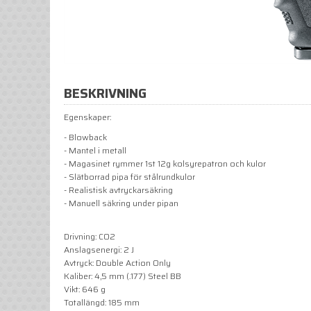
BESKRIVNING
Egenskaper:
- Blowback
- Mantel i metall
- Magasinet rymmer 1st 12g kolsyrepatron och kulor
- Slätborrad pipa för stålrundkulor
- Realistisk avtryckarsäkring
- Manuell säkring under pipan
Drivning: CO2
Anslagsenergi: 2 J
Avtryck: Double Action Only
Kaliber: 4,5 mm (.177) Steel BB
Vikt: 646 g
Totallängd: 185 mm