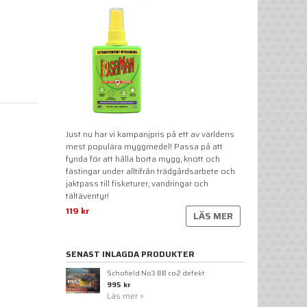
Just nu har vi kampanjpris på ett av världens
mest populära myggmedel! Passa på att
fynda för att hålla borta mygg, knott och
fästingar under alltifrån trädgårdsarbete och
jaktpass till fisketurer, vandringar och
tältäventyr!
119 kr
LÄS MER
SENAST INLAGDA PRODUKTER
Schofield No3 BB co2 defekt
995 kr
Läs mer »