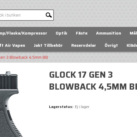
mp/Flaska/Kompressor
Optik
Fäste
Ammunition
Mål
ft Air Vapen
Jakt Tillbehör
Reservdelar
Övrigt
Kläd
Gen 3 Blowback 4,5mm BB
GLOCK 17 GEN 3
BLOWBACK 4,5MM B
Lagerstatus:
Ej i lager