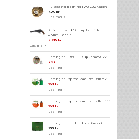
Fylladapter med filter FWB CO2-vapen
425 kr
Läs mer »
ASG Schofield 6" Aging Black CO2
4,5mm Diabolo
2.195 kr
Läs mer »
Remington T-Rex Bullpup Concave .22
79 kr
Läs mer »
Remington Express Lead Free Pellets .22
159 kr
Läs mer »
Remington Express Lead Free Pellets .177
159 kr
Läs mer »
Remington Pistol Hard Case (Green)
199 kr
Läs mer »