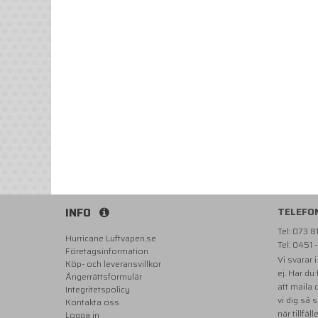
INFO
TELEFO
Tel: 073 
Hurricane Luftvapen.se
Tel: 0451 
Företagsinformation
Vi svarar 
Köp- och leveransvillkor
ej. Har du
Ångerrättsformulär
att maila
Integritetspolicy
vi dig så 
Kontakta oss
när tillfäll
Logga in