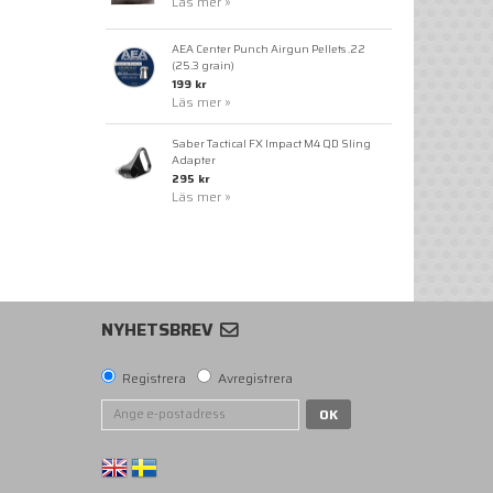
Läs mer »
AEA Center Punch Airgun Pellets .22
(25.3 grain)
199 kr
Läs mer »
Saber Tactical FX Impact M4 QD Sling
Adapter
295 kr
Läs mer »
NYHETSBREV
Registrera
Avregistrera
OK