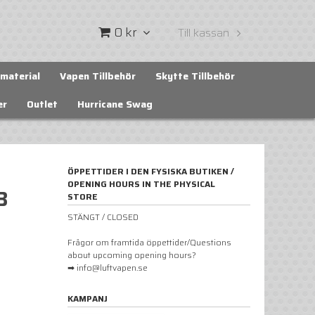
0 kr
Till kassan
material
Vapen Tillbehör
Skytte Tillbehör
er
Outlet
Hurricane Swag
ÖPPETTIDER I DEN FYSISKA BUTIKEN /
OPENING HOURS IN THE PHYSICAL
B
STORE
STÄNGT / CLOSED
Frågor om framtida öppettider/Questions
about upcoming opening hours?
➡ info@luftvapen.se
KAMPANJ