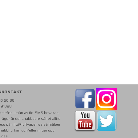
NKONTAKT
810 60 88
- 91090
i telefon i mån av tid. SMS bevakas
 frågor är det snabbaste sättet alltid
 oss på
info@luftvapen.se
så hjälper
snabbt vi kan och/eller ringer upp
e ges.