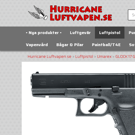
▪️ Nya produkter ▪️
Luftgevär
Luftpistol
Pu
Vapenvård
Bågar & Pilar
Paintball/T4E
So
Hurricane Luftvapen.se
>
Luftpistol
>
Umarex
>
GLOCK 17 