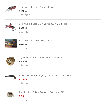
Birchwood Casey AR Multi-Tool
599 kr
Läs mer »
Birchwood Casey Universal Gun Multi-Tool
569 kr
Läs mer »
Schofield No3 BB co2 defekt
995 kr
Läs mer »
Fylladapter med filter FWB CO2-vapen
425 kr
Läs mer »
ASG Schofield 6" Aging Black CO2 4,5mm Diabolo
2.195 kr
Läs mer »
Remington T-Rex Bullpup Concave .22
79 kr
Läs mer »