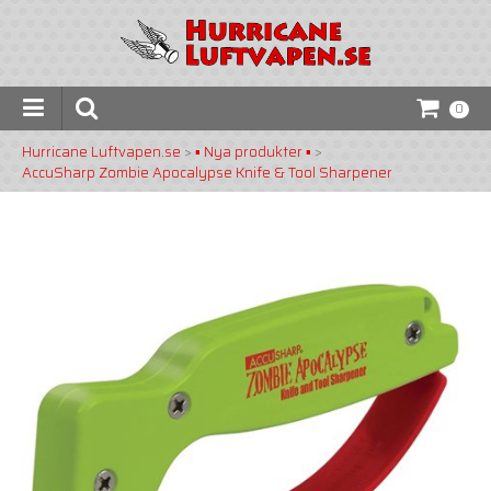
0
Hurricane Luftvapen.se
>
▪️ Nya produkter ▪️
>
AccuSharp Zombie Apocalypse Knife & Tool Sharpener