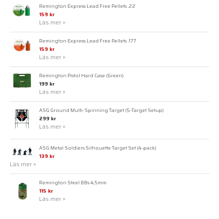
Remington Express Lead Free Pellets .22
159 kr
Läs mer »
Remington Express Lead Free Pellets .177
159 kr
Läs mer »
Remington Pistol Hard Case (Green)
199 kr
Läs mer »
ASG Ground Multi-Spinning Target (5-Target Setup)
299 kr
Läs mer »
ASG Metal Soldiers Silhouette Target Set (4-pack)
139 kr
Läs mer »
Remington Steel BBs 4,5mm
115 kr
Läs mer »