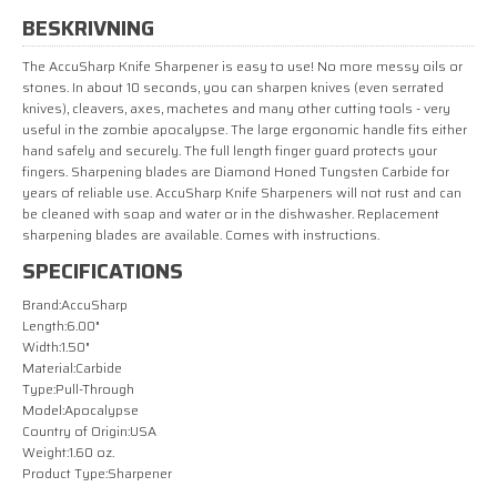
BESKRIVNING
The AccuSharp Knife Sharpener is easy to use! No more messy oils or
stones. In about 10 seconds, you can sharpen knives (even serrated
knives), cleavers, axes, machetes and many other cutting tools - very
useful in the zombie apocalypse. The large ergonomic handle fits either
hand safely and securely. The full length finger guard protects your
fingers. Sharpening blades are Diamond Honed Tungsten Carbide for
years of reliable use. AccuSharp Knife Sharpeners will not rust and can
be cleaned with soap and water or in the dishwasher. Replacement
sharpening blades are available. Comes with instructions.
SPECIFICATIONS
Brand:
AccuSharp
Length:
6.00"
Width:
1.50"
Material:
Carbide
Type:
Pull-Through
Model:
Apocalypse
Country of Origin:
USA
Weight:
1.60 oz.
Product Type:
Sharpener