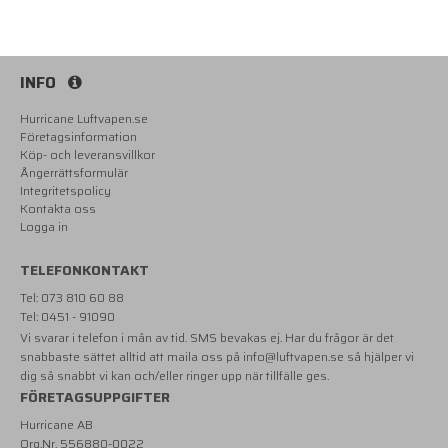
INFO
Hurricane Luftvapen.se
Företagsinformation
Köp- och leveransvillkor
Ångerrättsformulär
Integritetspolicy
Kontakta oss
Logga in
TELEFONKONTAKT
Tel: 073 810 60 88
Tel: 0451 - 91090
Vi svarar i telefon i mån av tid. SMS bevakas ej. Har du frågor är det
snabbaste sättet alltid att maila oss på
info@luftvapen.se
så hjälper vi
dig så snabbt vi kan och/eller ringer upp när tillfälle ges.
FÖRETAGSUPPGIFTER
Hurricane AB
Org.Nr. 556880-0022