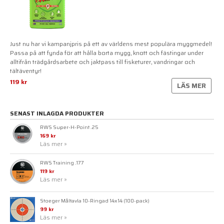
Just nu har vi kampanjpris på ett av världens mest populära myggmedel!
Passa på att fynda för att hålla borta mygg, knott och fästingar under
alltifrån trädgårdsarbete och jaktpass till fisketurer, vandringar och
tältäventyr!
119 kr
LÄS MER
SENAST INLAGDA PRODUKTER
RWS Super-H-Point .25
169 kr
Läs mer »
RWS Training .177
119 kr
Läs mer »
Stoeger Måltavla 10-Ringad 14x14 (100-pack)
99 kr
Läs mer »