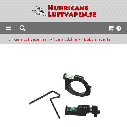
0
Hurricane Luftvapen.se
>
▪️ Nya produkter ▪️
>
Bubble lever kit