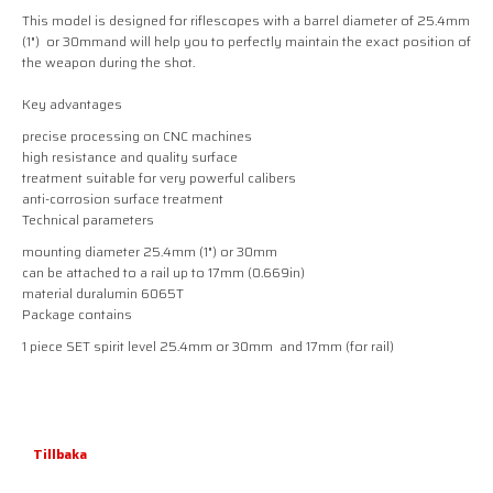
This model is designed for riflescopes with a barrel diameter of 25.4mm
(1") or 30mmand will help you to
perfectly maintain the exact position of
the weapon during the shot
.
Key advantages
precise processing on CNC machines
high resistance and quality surface
treatment suitable for very powerful calibers
anti-corrosion surface treatment
Technical parameters
mounting diameter 25.4mm (1") or 30mm
can be attached to a rail up to 17mm (0.669in)
material duralumin 6065T
Package contains
1 piece SET spirit level 25.4mm or 30mm and 17mm (for rail)
Tillbaka