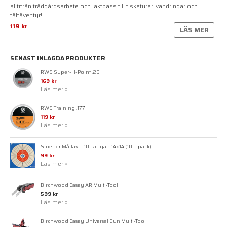
alltifrån trädgårdsarbete och jaktpass till fisketurer, vandringar och
tältäventyr!
119 kr
LÄS MER
SENAST INLAGDA PRODUKTER
RWS Super-H-Point .25
169 kr
Läs mer »
RWS Training .177
119 kr
Läs mer »
Stoeger Måltavla 10-Ringad 14x14 (100-pack)
99 kr
Läs mer »
Birchwood Casey AR Multi-Tool
599 kr
Läs mer »
Birchwood Casey Universal Gun Multi-Tool