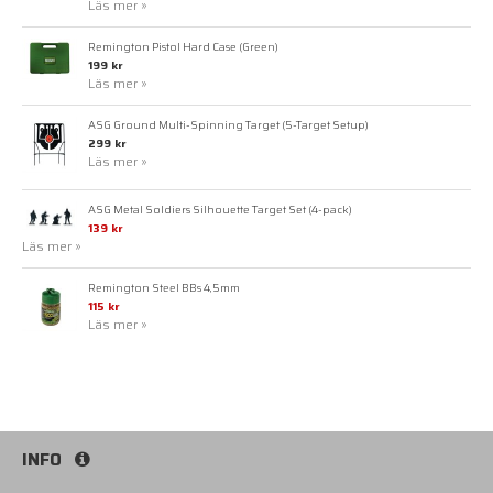
Läs mer »
Remington Pistol Hard Case (Green)
199 kr
Läs mer »
ASG Ground Multi-Spinning Target (5-Target Setup)
299 kr
Läs mer »
ASG Metal Soldiers Silhouette Target Set (4-pack)
139 kr
Läs mer »
Remington Steel BBs 4,5mm
115 kr
Läs mer »
INFO