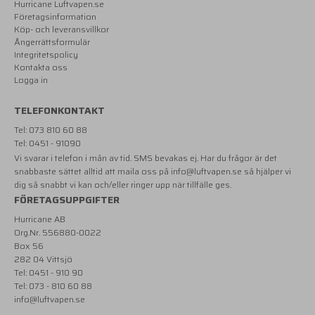
Hurricane Luftvapen.se
Företagsinformation
Köp- och leveransvillkor
Ångerrättsformulär
Integritetspolicy
Kontakta oss
Logga in
TELEFONKONTAKT
Tel: 073 810 60 88
Tel: 0451 - 91090
Vi svarar i telefon i mån av tid. SMS bevakas ej. Har du frågor är det
snabbaste sättet alltid att maila oss på
info@luftvapen.se
så hjälper vi
dig så snabbt vi kan och/eller ringer upp när tillfälle ges.
FÖRETAGSUPPGIFTER
Hurricane AB
Org.Nr. 556880-0022
Box 56
282 04 Vittsjö
Tel: 0451 - 910 90
Tel: 073 - 810 60 88
info@luftvapen.se