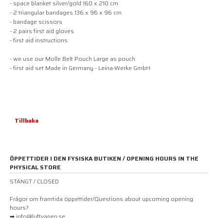
- space blanket silver/gold 160 x 210 cm
- 2 triangular bandages 136 x 96 x 96 cm
- bandage scissors
- 2 pairs first aid gloves
- first aid instructions
- we use our Molle Belt Pouch Large as pouch
- first aid set Made in Germany - Leina-Werke GmbH
Tillbaka
ÖPPETTIDER I DEN FYSISKA BUTIKEN / OPENING HOURS IN THE
PHYSICAL STORE
STÄNGT / CLOSED
Frågor om framtida öppettider/Questions about upcoming opening
hours?
➡ info@luftvapen.se