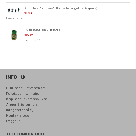
ASG Metal Soldiers Silhouette Target Set (4-pack)
139 kr
Läs mer »
Remington Steel BBs 4,5mm
115 kr
Läs mer »
INFO
Hurricane Luftvapen.se
Företagsinformation
Köp- och leveransvillkor
Ångerrättsformulär
Integritetspolicy
Kontakta oss
Logga in
TELEFONKONTAKT