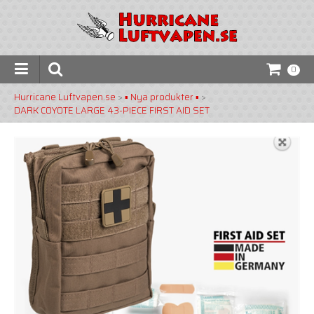
0
Hurricane Luftvapen.se
>
▪️ Nya produkter ▪️
>
DARK COYOTE LARGE 43-PIECE FIRST AID SET