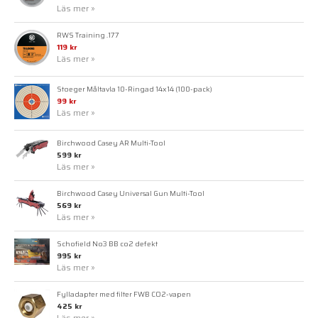
Läs mer »
RWS Training .177
119 kr
Läs mer »
Stoeger Måltavla 10-Ringad 14x14 (100-pack)
99 kr
Läs mer »
Birchwood Casey AR Multi-Tool
599 kr
Läs mer »
Birchwood Casey Universal Gun Multi-Tool
569 kr
Läs mer »
Schofield No3 BB co2 defekt
995 kr
Läs mer »
Fylladapter med filter FWB CO2-vapen
425 kr
Läs mer »