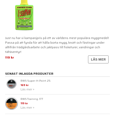
Just nu har vi kampanjpris på ett av världens mest populära myggmedel!
Passa på att fynda för att hålla borta mygg, knott och fästingar under
alltifrån trädgårdsarbete och jaktpass till fisketurer, vandringar och
tältäventyr!
119 kr
LÄS MER
SENAST INLAGDA PRODUKTER
RWS Super-H-Point .25
169 kr
Läs mer »
RWS Training .177
119 kr
Läs mer »