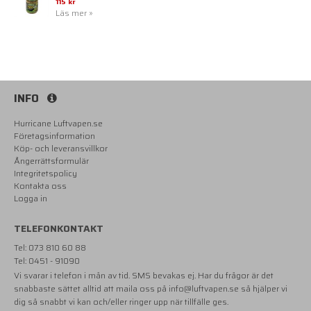
115 kr
Läs mer »
INFO
Hurricane Luftvapen.se
Företagsinformation
Köp- och leveransvillkor
Ångerrättsformulär
Integritetspolicy
Kontakta oss
Logga in
TELEFONKONTAKT
Tel: 073 810 60 88
Tel: 0451 - 91090
Vi svarar i telefon i mån av tid. SMS bevakas ej. Har du frågor är det
snabbaste sättet alltid att maila oss på
info@luftvapen.se
så hjälper vi
dig så snabbt vi kan och/eller ringer upp när tillfälle ges.