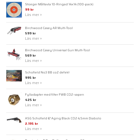
Stoeger Måltavla 10-Ringad 14x14 (100-pack)
99 kr
Läs mer »
Birchwood Casey AR Multi-Tool
599 kr
Läs mer »
Birchwood Casey Universal Gun Multi-Tool
569 kr
Läs mer »
Schofield No3 BB co2 defekt
995 kr
Läs mer »
Fylladapter med filter FWB CO2-vapen
425 kr
Läs mer »
ASG Schofield 6" Aging Black CO2 4,5mm Diabolo
2.195 kr
Läs mer »