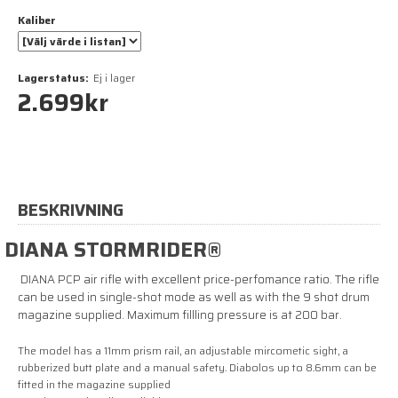
Kaliber
Lagerstatus:
Ej i lager
2.699
kr
BESKRIVNING
DIANA STORMRIDER®
DIANA PCP air rifle with excellent price-perfomance ratio. The rifle
can be used in single-shot mode as well as with the 9 shot drum
magazine supplied. Maximum fillling pressure is at 200 bar.
The model has a 11mm prism rail, an adjustable mircometic sight, a
rubberized butt plate and a manual safety. Diabolos up to 8.6mm can be
fitted in the magazine supplied