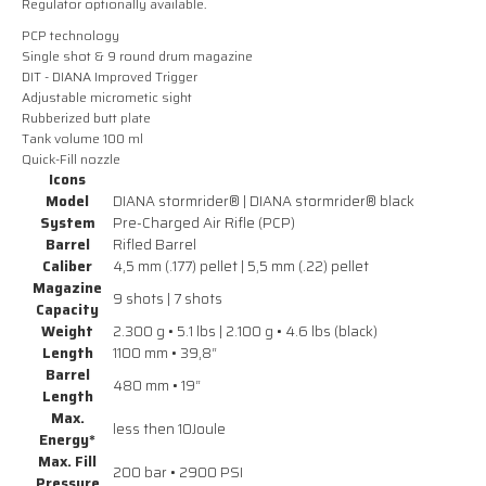
Regulator optionally available.
PCP technology
Single shot & 9 round drum magazine
DIT - DIANA Improved Trigger
Adjustable micrometic sight
Rubberized butt plate
Tank volume 100 ml
Quick-Fill nozzle
Icons
Model
DIANA stormrider® | DIANA stormrider® black
System
Pre-Charged Air Rifle (PCP)
Barrel
Rifled Barrel
Caliber
4,5 mm (.177) pellet | 5,5 mm (.22) pellet
Magazine
9 shots | 7 shots
Capacity
Weight
2.300 g • 5.1 lbs | 2.100 g • 4.6 lbs (black)
Length
1100 mm • 39,8“
Barrel
480 mm • 19“
Length
Max.
less then 10Joule
Energy*
Max. Fill
200 bar • 2900 PSI
Pressure