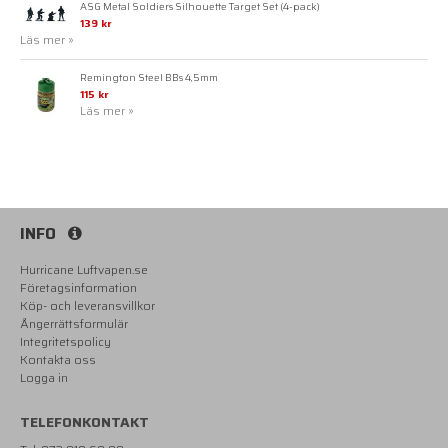
ASG Metal Soldiers Silhouette Target Set (4-pack)
139 kr
Läs mer »
Remington Steel BBs 4,5mm
115 kr
Läs mer »
INFO
Hurricane Luftvapen.se
Företagsinformation
Köp- och leveransvillkor
Ångerrättsformulär
Integritetspolicy
Kontakta oss
Logga in
TELEFONKONTAKT