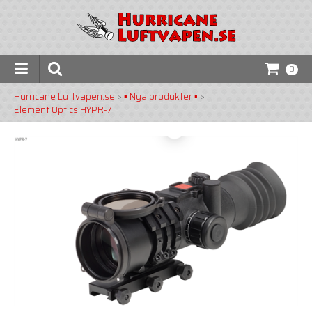
0
Hurricane Luftvapen.se
>
▪️ Nya produkter ▪️
>
Element Optics HYPR-7