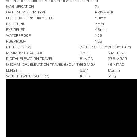
Waterproof, Fogproof, Shockproof & Nitrogen Purged
MAGNIFICATION
7x
OPTICAL SYSTEM TYPE
PRISMATIC
OBJECTIVE LENS DIAMETER
50mm
EXIT PUPIL
7mm
EYE RELIEF
45mm
WATERPROOF
YES
FOGPROOF
YES
FIELD OF VIEW
@100yds: 25.5ft
@100m: 8.8m
MINIMUM PARALLAX
6 YDS
6 METERS
DIGITAL ELEVATION TRAVEL
81 MOA
23.5 MRAD
MECHANICAL ELEVATION TRAVEL (MOUNT)
160 MOA
46 MRAD
LENGTH
6.81”
173mm
WEIGHT (WITH BATTERY)
18.3oz
518g