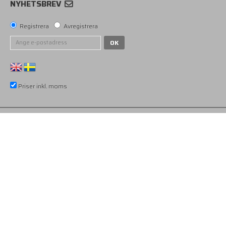
NYHETSBREV
Registrera
Avregistrera
OK
Priser inkl. moms