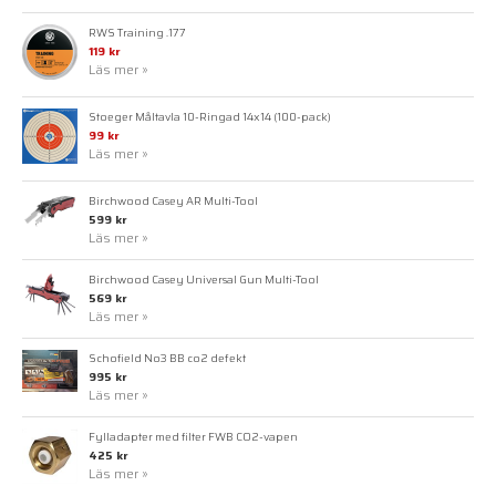
RWS Training .177
119 kr
Läs mer »
Stoeger Måltavla 10-Ringad 14x14 (100-pack)
99 kr
Läs mer »
Birchwood Casey AR Multi-Tool
599 kr
Läs mer »
Birchwood Casey Universal Gun Multi-Tool
569 kr
Läs mer »
Schofield No3 BB co2 defekt
995 kr
Läs mer »
Fylladapter med filter FWB CO2-vapen
425 kr
Läs mer »