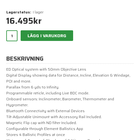
Lagerstatus:
I lager
16.495
kr
LÄGG I VARUKORG
BESKRIVNING
ED Optical system with 50mm Objective Lens
Digital Display showing data for Distance, Incline, Elevation & Windage,
POI and more.
Parallax from 6 yds to Infinity.
Programmable reticle, including Live BDC mode.
Onboard sensors: Inclinometer, Barometer, Thermometer and
Hygrometer.
Bluetooth Connectivity with External Devices
Tilt-Adjustable Unimount with Accessory Rail Included.
Magnetic Flip cap with ND filter Included.
Configurable through Element Ballistics App
Stores 4 Ballistic Profiles at once