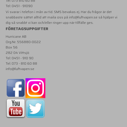
Tel: 073 810 60 88
Tel: 0451 - 91090
Vi svarar i telefon i mån av tid. SMS bevakas ej. Har du frågor är det
snabbaste sättet alltid att maila oss på
info@luftvapen.se
så hjälper vi
dig så snabbt vi kan och/eller ringer upp när tillfälle ges.
FÖRETAGSUPPGIFTER
Hurricane AB
Org.Nr. 556880-0022
Box 56
282 04 Vittsjö
Tel: 0451 - 910 90
Tel: 073 - 810 60 88
info@luftvapen.se