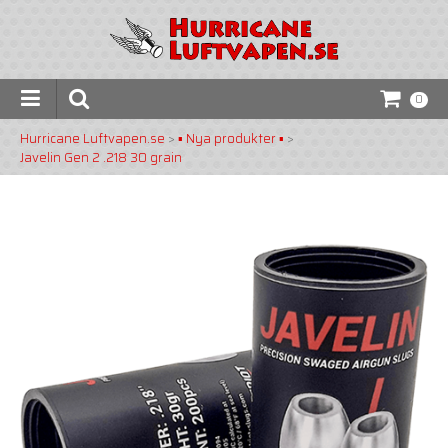
0
Hurricane Luftvapen.se
>
▪️ Nya produkter ▪️
>
Javelin Gen 2 .218 30 grain