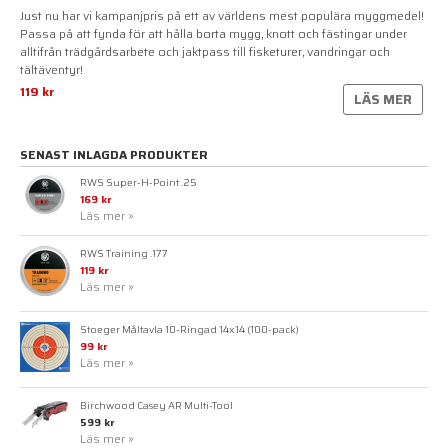
Just nu har vi kampanjpris på ett av världens mest populära myggmedel!
Passa på att fynda för att hålla borta mygg, knott och fästingar under
alltifrån trädgårdsarbete och jaktpass till fisketurer, vandringar och
tältäventyr!
119 kr
LÄS MER
SENAST INLAGDA PRODUKTER
RWS Super-H-Point .25
169 kr
Läs mer »
RWS Training .177
119 kr
Läs mer »
Stoeger Måltavla 10-Ringad 14x14 (100-pack)
99 kr
Läs mer »
Birchwood Casey AR Multi-Tool
599 kr
Läs mer »