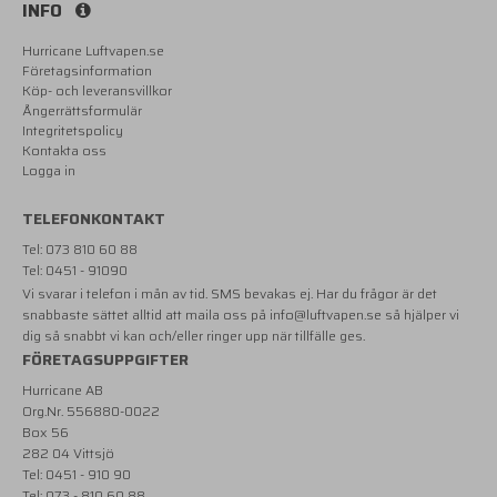
INFO
Hurricane Luftvapen.se
Företagsinformation
Köp- och leveransvillkor
Ångerrättsformulär
Integritetspolicy
Kontakta oss
Logga in
TELEFONKONTAKT
Tel: 073 810 60 88
Tel: 0451 - 91090
Vi svarar i telefon i mån av tid. SMS bevakas ej. Har du frågor är det
snabbaste sättet alltid att maila oss på
info@luftvapen.se
så hjälper vi
dig så snabbt vi kan och/eller ringer upp när tillfälle ges.
FÖRETAGSUPPGIFTER
Hurricane AB
Org.Nr. 556880-0022
Box 56
282 04 Vittsjö
Tel: 0451 - 910 90
Tel: 073 - 810 60 88