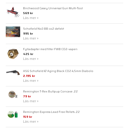
Birchwood Casey Universal Gun Multi-Tool
569 kr
Läs mer »
Schofield No3 BB co2 defekt
995 kr
Läs mer »
Fylladapter med filter FWB CO2-vapen
425 kr
Läs mer »
ASG Schofield 6" Aging Black CO2 4,5mm Diabolo
2.195 kr
Läs mer »
Remington T-Rex Bullpup Concave .22
79 kr
Läs mer »
Remington Express Lead Free Pellets .22
159 kr
Läs mer »