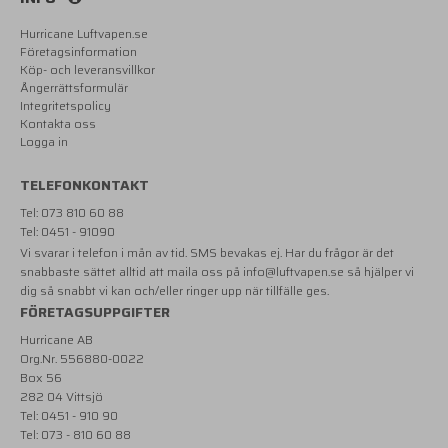
Hurricane Luftvapen.se
Företagsinformation
Köp- och leveransvillkor
Ångerrättsformulär
Integritetspolicy
Kontakta oss
Logga in
TELEFONKONTAKT
Tel: 073 810 60 88
Tel: 0451 - 91090
Vi svarar i telefon i mån av tid. SMS bevakas ej. Har du frågor är det
snabbaste sättet alltid att maila oss på
info@luftvapen.se
så hjälper vi
dig så snabbt vi kan och/eller ringer upp när tillfälle ges.
FÖRETAGSUPPGIFTER
Hurricane AB
Org.Nr. 556880-0022
Box 56
282 04 Vittsjö
Tel: 0451 - 910 90
Tel: 073 - 810 60 88