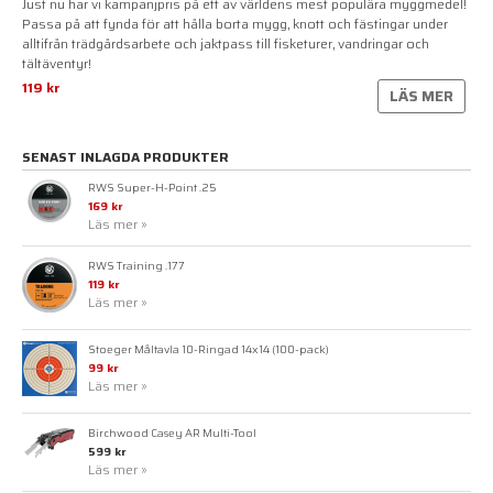
Just nu har vi kampanjpris på ett av världens mest populära myggmedel!
Passa på att fynda för att hålla borta mygg, knott och fästingar under
alltifrån trädgårdsarbete och jaktpass till fisketurer, vandringar och
tältäventyr!
119 kr
LÄS MER
SENAST INLAGDA PRODUKTER
RWS Super-H-Point .25
169 kr
Läs mer »
RWS Training .177
119 kr
Läs mer »
Stoeger Måltavla 10-Ringad 14x14 (100-pack)
99 kr
Läs mer »
Birchwood Casey AR Multi-Tool
599 kr
Läs mer »