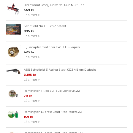
Birchwood Casey Universal Gun Multi-Tool
569 kr
Läs mer »
Schofield No3 BB co2 defekt
995 kr
Läs mer »
Fylladapter med filter FWB CO2-vapen
425 kr
Läs mer »
ASG Schofield 6" Aging Black CO2 4,5mm Diabolo
2.195 kr
Läs mer »
Remington T-Rex Bullpup Concave .22
79 kr
Läs mer »
Remington Express Lead Free Pellets .22
159 kr
Läs mer »
Remington Express Lead Free Pellets .177