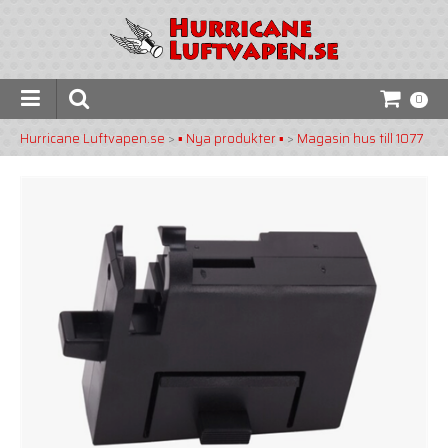
0
Hurricane Luftvapen.se
>
▪️ Nya produkter ▪️
>
Magasin hus till 1077