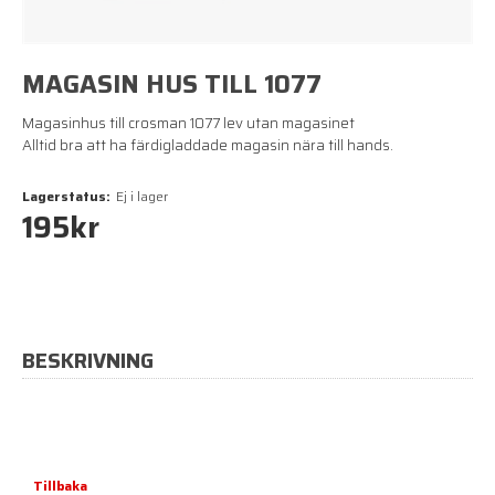
MAGASIN HUS TILL 1077
Magasinhus till crosman 1077 lev utan magasinet
Alltid bra att ha färdigladdade magasin nära till hands.
Lagerstatus:
Ej i lager
195
kr
BESKRIVNING
Tillbaka