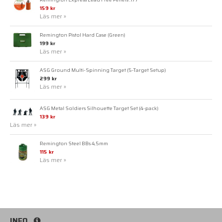
159 kr
Läs mer »
Remington Pistol Hard Case (Green)
199 kr
Läs mer »
ASG Ground Multi-Spinning Target (5-Target Setup)
299 kr
Läs mer »
ASG Metal Soldiers Silhouette Target Set (4-pack)
139 kr
Läs mer »
Remington Steel BBs 4,5mm
115 kr
Läs mer »
INFO