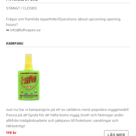
STÄNGT / CLOSED
Frågor om framtida öppettider/Questions about upcoming opening
hours?
➡ info@luftvapen.se
KAMPANJ
Just nu har vi kampanjpris på ett av världens mest populära myggmedel!
Passa på att fynda för att hålla borta mygg, knott och fästingar under
alltifrån trädgårdsarbete och jaktpass till fisketurer, vandringar och
tältäventyr!
119 kr
LÄS MER