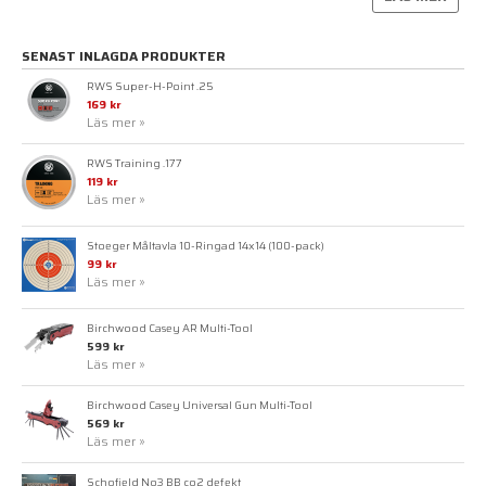
SENAST INLAGDA PRODUKTER
RWS Super-H-Point .25
169 kr
Läs mer »
RWS Training .177
119 kr
Läs mer »
Stoeger Måltavla 10-Ringad 14x14 (100-pack)
99 kr
Läs mer »
Birchwood Casey AR Multi-Tool
599 kr
Läs mer »
Birchwood Casey Universal Gun Multi-Tool
569 kr
Läs mer »
Schofield No3 BB co2 defekt