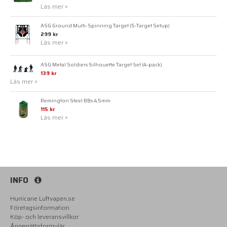
Läs mer »
ASG Ground Multi-Spinning Target (5-Target Setup)
299 kr
Läs mer »
ASG Metal Soldiers Silhouette Target Set (4-pack)
139 kr
Läs mer »
Remington Steel BBs 4,5mm
115 kr
Läs mer »
INFO
Hurricane Luftvapen.se
Företagsinformation
Köp- och leveransvillkor
Ångerrättsformulär