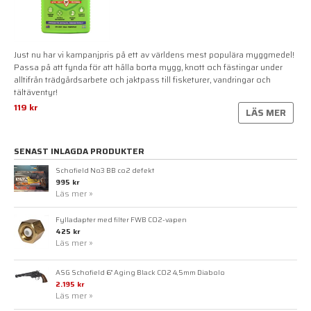
Just nu har vi kampanjpris på ett av världens mest populära myggmedel!
Passa på att fynda för att hålla borta mygg, knott och fästingar under
alltifrån trädgårdsarbete och jaktpass till fisketurer, vandringar och
tältäventyr!
119 kr
LÄS MER
SENAST INLAGDA PRODUKTER
Schofield No3 BB co2 defekt
995 kr
Läs mer »
Fylladapter med filter FWB CO2-vapen
425 kr
Läs mer »
ASG Schofield 6" Aging Black CO2 4,5mm Diabolo
2.195 kr
Läs mer »