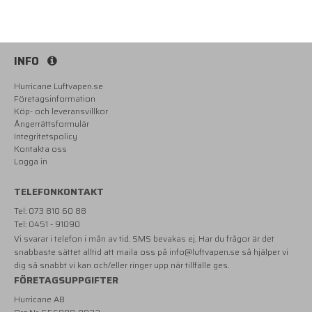
INFO
Hurricane Luftvapen.se
Företagsinformation
Köp- och leveransvillkor
Ångerrättsformulär
Integritetspolicy
Kontakta oss
Logga in
TELEFONKONTAKT
Tel: 073 810 60 88
Tel: 0451 - 91090
Vi svarar i telefon i mån av tid. SMS bevakas ej. Har du frågor är det
snabbaste sättet alltid att maila oss på
info@luftvapen.se
så hjälper vi
dig så snabbt vi kan och/eller ringer upp när tillfälle ges.
FÖRETAGSUPPGIFTER
Hurricane AB