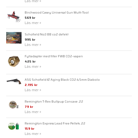
Läs mer »
Birchwood Casey Universal Gun Multi-Tool
569 kr
Läs mer »
Schofield No3 BB co2 defekt
995 kr
Läs mer »
Fylladapter med filter FWB CO2-vapen
425 kr
Läs mer »
ASG Schofield 6" Aging Black CO2 4,5mm Diabolo
2.195 kr
Läs mer »
Remington T-Rex Bullpup Concave .22
79 kr
Läs mer »
Remington Express Lead Free Pellets .22
159 kr
Läs mer »