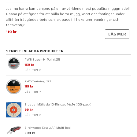
Just nu har vi kampanjpris på ett av världens mest populära myggmedel!
Passa på att fynda för att hålla borta mygg, knott och fästingar under
alltifrån trädgårdsarbete och jaktpass till fisketurer, vandringar och
tältäventyr!
119 kr
LÄS MER
SENAST INLAGDA PRODUKTER
RWS Super-H-Point .25
169 kr
Läs mer »
RWS Training .177
119 kr
Läs mer »
Stoeger Måltavla 10-Ringad 14x14 (100-pack)
99 kr
Läs mer »
Birchwood Casey AR Multi-Tool
599 kr