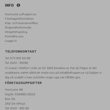
INFO
Hurricane Luftvapen.se
Företagsinformation
Köp- och leveransvillkor
Ångerrättsformulär
Integritetspolicy
Kontakta oss
Logga in
TELEFONKONTAKT
Tel: 073 810 60 88
Tel: 0451 - 91090
Vi svarar i telefon i mån av tid. SMS bevakas ej. Har du frågor är det
snabbaste sättet alltid att maila oss på
info@luftvapen.se
så hjälper vi
dig så snabbt vi kan och/eller ringer upp när tillfälle ges.
FÖRETAGSUPPGIFTER
Hurricane AB
Org.Nr. 556880-0022
Box 56
282 04 Vittsjö
Tel: 0451 - 910 90