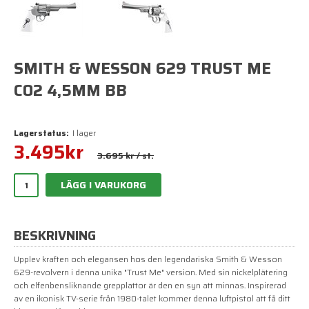
SMITH & WESSON 629 TRUST ME
CO2 4,5MM BB
Lagerstatus:
I lager
3.495
kr
3.695 kr
/ st.
LÄGG I VARUKORG
BESKRIVNING
Upplev kraften och elegansen hos den legendariska Smith & Wesson
629-revolvern i denna unika "Trust Me" version. Med sin nickelplätering
och elfenbensliknande grepplattor är den en syn att minnas. Inspirerad
av en ikonisk TV-serie från 1980-talet kommer denna luftpistol att få ditt