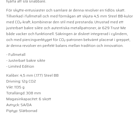
hjärta att slå snabbare.
För skytte-entusiaster och samlare är denna revolver en tidlös skatt.
Tillverkad i fullmetall och med förmågan att skjuta 4,5 mm Steel BB-kulor
med CO₂-kraft, kombinerar den stil med prestanda. Utrustad med ett
justerbart bakre sikte och autentiska metallpatroner, är 629 Trust Me
både vacker och funktionell. Säkringen är diskret integrerad i cylindern,
och med piercingverktyget för CO₂-patronen bekvämt placerat i greppet,
är denna revolver en perfekt balans mellan tradition och innovation.
- Fullmetall
- Justerbart bakre sikte
- Limited Edition
Kaliber: 4,5 mm (.177) Steel BB
Drivning: 12g CO2
Vikt: 1135 g
Totallängd: 308 mm
Magasinkapacitet: 6 skott
Avtryck: SA/DA
Piptyp: Slätborrad