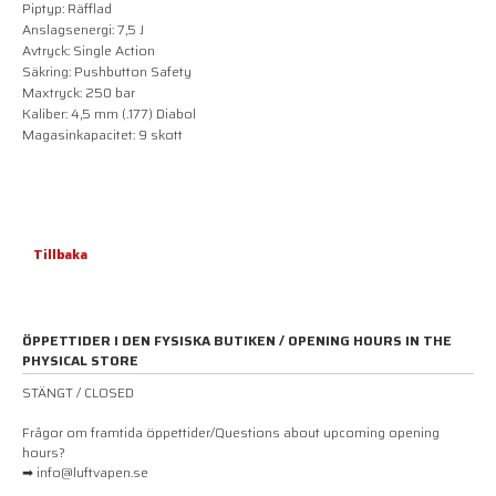
Piptyp: Räfflad
Anslagsenergi: 7,5 J
Avtryck: Single Action
Säkring: Pushbutton Safety
Maxtryck: 250 bar
Kaliber: 4,5 mm (.177) Diabol
Magasinkapacitet: 9 skott
Tillbaka
ÖPPETTIDER I DEN FYSISKA BUTIKEN / OPENING HOURS IN THE
PHYSICAL STORE
STÄNGT / CLOSED
Frågor om framtida öppettider/Questions about upcoming opening
hours?
➡ info@luftvapen.se