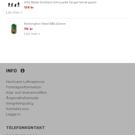
ASG Metal Soldiers Silhouette Target Set (4-pack)
139 kr
Läs mer »
Remington Steel BBs 4,5mm
115 kr
Läs mer »
INFO
Hurricane Luftvapen.se
Företagsinformation
Köp- och leveransvillkor
Ångerrättsformulär
Integritetspolicy
Kontakta oss
Logga in
TELEFONKONTAKT