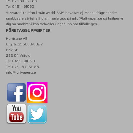
Tel: 073 810 60 88
Tel: 0451 - 91090
Vi svarar i telefon i mån av tid. SMS bevakas ej. Har du frågor är det
snabbaste sättet alltid att maila oss på
info@luftvapen.se
så hjälper vi
dig så snabbt vi kan och/eller ringer upp när tillfälle ges.
FÖRETAGSUPPGIFTER
Hurricane AB
Org.Nr. 556880-0022
Box 56
282 04 Vittsjö
Tel: 0451 - 910 90
Tel: 073 - 810 60 88
info@luftvapen.se