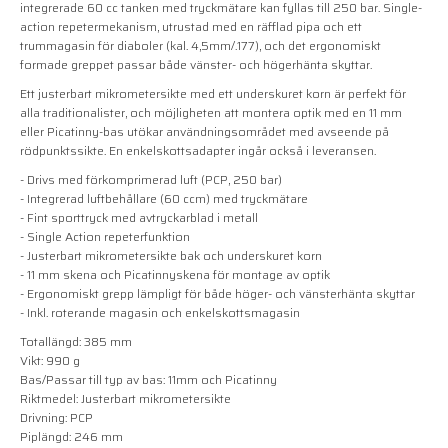
integrerade 60 cc tanken med tryckmätare kan fyllas till 250 bar. Single-
action repetermekanism, utrustad med en räfflad pipa och ett
trummagasin för diaboler (kal. 4,5mm/.177), och det ergonomiskt
formade greppet passar både vänster- och högerhänta skyttar.
Ett justerbart mikrometersikte med ett underskuret korn är perfekt för
alla traditionalister, och möjligheten att montera optik med en 11 mm
eller Picatinny-bas utökar användningsområdet med avseende på
rödpunktssikte. En enkelskottsadapter ingår också i leveransen.
- Drivs med förkomprimerad luft (PCP, 250 bar)
- Integrerad luftbehållare (60 ccm) med tryckmätare
- Fint sporttryck med avtryckarblad i metall
- Single Action repeterfunktion
- Justerbart mikrometersikte bak och underskuret korn
- 11 mm skena och Picatinnyskena för montage av optik
- Ergonomiskt grepp lämpligt för både höger- och vänsterhänta skyttar
- Inkl. roterande magasin och enkelskottsmagasin
Totallängd: 385 mm
Vikt: 990 g
Bas/Passar till typ av bas: 11mm och Picatinny
Riktmedel: Justerbart mikrometersikte
Drivning: PCP
Piplängd: 246 mm