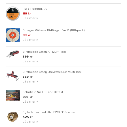
RWS Training .177
119 kr
Läs mer »
Stoeger Måltavla 10-Ringad 14x14 (100-pack)
99 kr
Läs mer »
Birchwood Casey AR Multi-Tool
599 kr
Läs mer »
Birchwood Casey Universal Gun Multi-Tool
569 kr
Läs mer »
Schofield No3 BB co2 defekt
995 kr
Läs mer »
Fylladapter med filter FWB CO2-vapen
425 kr
Läs mer »