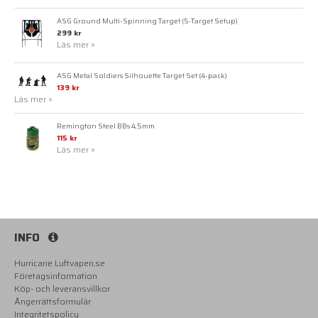
ASG Ground Multi-Spinning Target (5-Target Setup)
299 kr
Läs mer »
ASG Metal Soldiers Silhouette Target Set (4-pack)
139 kr
Läs mer »
Remington Steel BBs 4,5mm
115 kr
Läs mer »
INFO
Hurricane Luftvapen.se
Företagsinformation
Köp- och leveransvillkor
Ångerrättsformulär
Integritetspolicy