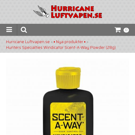
0
Hurricane Luftvapen.se
>
▪️ Nya produkter ▪️
>
Hunters Specialties Windicator Scent-A-Way Powder (28g)