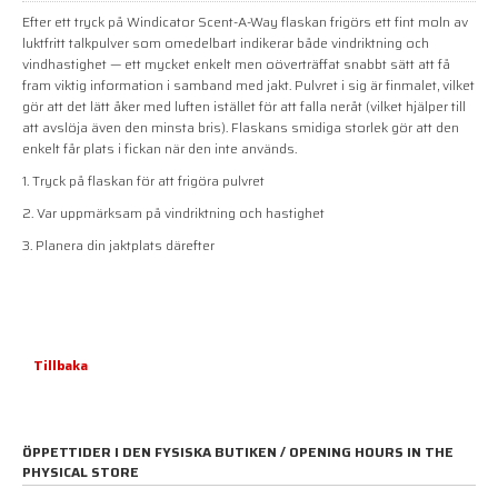
Efter ett tryck på Windicator Scent-A-Way flaskan frigörs ett fint moln av
luktfritt talkpulver som omedelbart indikerar både vindriktning och
vindhastighet — ett mycket enkelt men oöverträffat snabbt sätt att få
fram viktig information i samband med jakt. Pulvret i sig är finmalet, vilket
gör att det lätt åker med luften istället för att falla neråt (vilket hjälper till
att avslöja även den minsta bris). Flaskans smidiga storlek gör att den
enkelt får plats i fickan när den inte används.
1. Tryck på flaskan för att frigöra pulvret
2. Var uppmärksam på vindriktning och hastighet
3. Planera din jaktplats därefter
Tillbaka
ÖPPETTIDER I DEN FYSISKA BUTIKEN / OPENING HOURS IN THE
PHYSICAL STORE