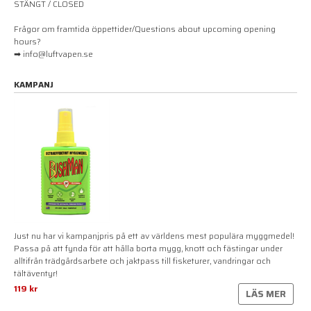
STÄNGT / CLOSED
Frågor om framtida öppettider/Questions about upcoming opening
hours?
➡ info@luftvapen.se
KAMPANJ
Just nu har vi kampanjpris på ett av världens mest populära myggmedel!
Passa på att fynda för att hålla borta mygg, knott och fästingar under
alltifrån trädgårdsarbete och jaktpass till fisketurer, vandringar och
tältäventyr!
119 kr
LÄS MER