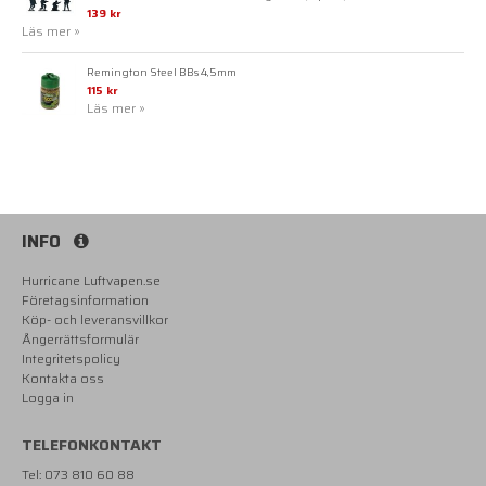
139 kr
Läs mer »
Remington Steel BBs 4,5mm
115 kr
Läs mer »
INFO
Hurricane Luftvapen.se
Företagsinformation
Köp- och leveransvillkor
Ångerrättsformulär
Integritetspolicy
Kontakta oss
Logga in
TELEFONKONTAKT
Tel: 073 810 60 88