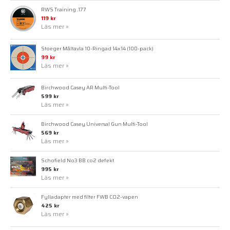
RWS Training .177
119 kr
Läs mer »
Stoeger Måltavla 10-Ringad 14x14 (100-pack)
99 kr
Läs mer »
Birchwood Casey AR Multi-Tool
599 kr
Läs mer »
Birchwood Casey Universal Gun Multi-Tool
569 kr
Läs mer »
Schofield No3 BB co2 defekt
995 kr
Läs mer »
Fylladapter med filter FWB CO2-vapen
425 kr
Läs mer »