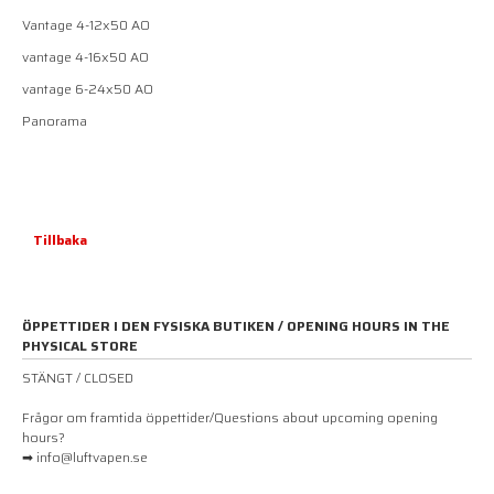
Vantage 4-12x50 AO
vantage 4-16x50 AO
vantage 6-24x50 AO
Panorama
Tillbaka
ÖPPETTIDER I DEN FYSISKA BUTIKEN / OPENING HOURS IN THE
PHYSICAL STORE
STÄNGT / CLOSED
Frågor om framtida öppettider/Questions about upcoming opening
hours?
➡ info@luftvapen.se