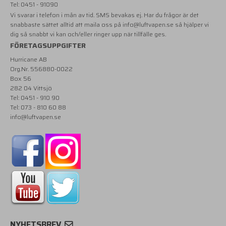
Tel: 0451 - 91090
Vi svarar i telefon i mån av tid. SMS bevakas ej. Har du frågor är det
snabbaste sättet alltid att maila oss på
info@luftvapen.se
så hjälper vi
dig så snabbt vi kan och/eller ringer upp när tillfälle ges.
FÖRETAGSUPPGIFTER
Hurricane AB
Org.Nr. 556880-0022
Box 56
282 04 Vittsjö
Tel: 0451 - 910 90
Tel: 073 - 810 60 88
info@luftvapen.se
NYHETSBREV