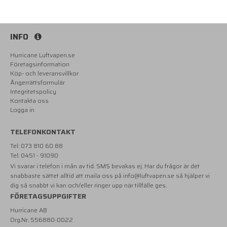
INFO
Hurricane Luftvapen.se
Företagsinformation
Köp- och leveransvillkor
Ångerrättsformulär
Integritetspolicy
Kontakta oss
Logga in
TELEFONKONTAKT
Tel: 073 810 60 88
Tel: 0451 - 91090
Vi svarar i telefon i mån av tid. SMS bevakas ej. Har du frågor är det
snabbaste sättet alltid att maila oss på
info@luftvapen.se
så hjälper vi
dig så snabbt vi kan och/eller ringer upp när tillfälle ges.
FÖRETAGSUPPGIFTER
Hurricane AB
Org.Nr. 556880-0022