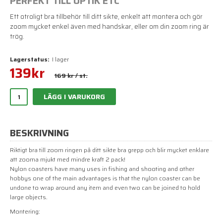
PERFEKT TILL OPTIK ETC
Ett otroligt bra tillbehör till ditt sikte, enkelt att montera och gör
zoom mycket enkel även med handskar, eller om din zoom ring är
trög.
Lagerstatus:
I lager
139
kr
169 kr
/ st.
LÄGG I VARUKORG
BESKRIVNING
Riktigt bra till zoom ringen på ditt sikte bra grepp och blir mycket enklare
att zooma mjukt med mindre kraft 2 pack!
Nylon coasters have many uses in fishing and shooting and other
hobbys one of the main advantages is that the nylon coaster can be
undone to wrap around any item and even two can be joined to hold
large objects.
Montering: