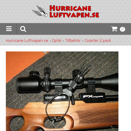
0
Hurricane Luftvapen.se
>
Optik
>
Tillbehör
>
Coaster 2 pack