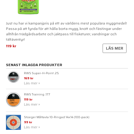
Just nu har vi kampanjpris på ett av världens mest populära myggmedel!
Passa på att fynda för att hålla borta mygg, knott och fästingar under
alltifrån trädgårdsarbete och jaktpass till fisketurer, vandringar och
tältäventyr!
119 kr
LÄS MER
SENAST INLAGDA PRODUKTER
RWS Super-H-Point .25
169 kr
Läs mer »
RWS Training .177
119 kr
Läs mer »
Stoeger Måltavla 10-Ringad 14x14 (100-pack)
99 kr
Läs mer »