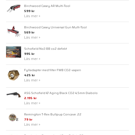
Birchwood Casey AR Multi-Tool
599 kr
Läs mer »
Birchwood Casey Universal Gun Multi-Tool
569 kr
Läs mer »
Schofield No3 BB co2 defekt
995 kr
Läs mer »
Fylladapter med filter FWB CO2-vapen
425 kr
Läs mer »
ASG Schofield 6" Aging Black CO2 4,5mm Diabolo
2.195 kr
Läs mer »
Remington T-Rex Bullpup Concave .22
79 kr
Läs mer »