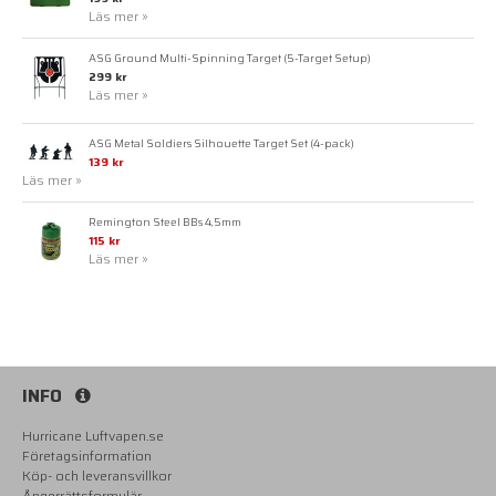
Läs mer »
ASG Ground Multi-Spinning Target (5-Target Setup)
299 kr
Läs mer »
ASG Metal Soldiers Silhouette Target Set (4-pack)
139 kr
Läs mer »
Remington Steel BBs 4,5mm
115 kr
Läs mer »
INFO
Hurricane Luftvapen.se
Företagsinformation
Köp- och leveransvillkor
Ångerrättsformulär