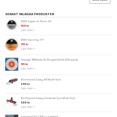
SENAST INLAGDA PRODUKTER
RWS Super-H-Point .25
169 kr
Läs mer »
RWS Training .177
119 kr
Läs mer »
Stoeger Måltavla 10-Ringad 14x14 (100-pack)
99 kr
Läs mer »
Birchwood Casey AR Multi-Tool
599 kr
Läs mer »
Birchwood Casey Universal Gun Multi-Tool
569 kr
Läs mer »
Schofield No3 BB co2 defekt