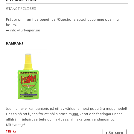
STÄNGT / CLOSED
Frågor om framtida öppettider/Questions about upcoming opening
hours?
➡ info@luftvapen.se
KAMPANJ
Just nu har vi kampanjpris på ett av världens mest populära myggmedel!
Passa på att fynda för att hålla borta mygg, knott och fästingar under
alltifrån trädgårdsarbete och jaktpass till fisketurer, vandringar och
tältäventyr!
119 kr
LÄS MER