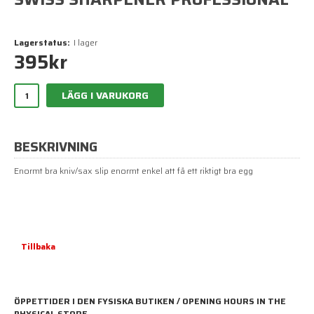
Lagerstatus:
I lager
395
kr
LÄGG I VARUKORG
BESKRIVNING
Enormt bra kniv/sax slip enormt enkel att få ett riktigt bra egg
Tillbaka
ÖPPETTIDER I DEN FYSISKA BUTIKEN / OPENING HOURS IN THE
PHYSICAL STORE