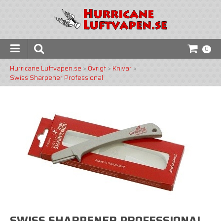
0
Hurricane Luftvapen.se
>
Övrigt
>
Knivar
>
Swiss Sharpener Professional
SWISS SHARPENER PROFESSIONAL