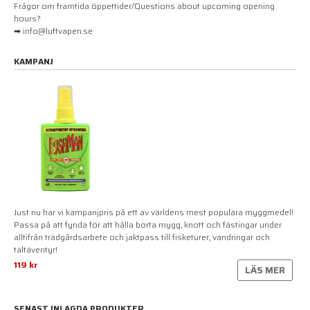
Frågor om framtida öppettider/Questions about upcoming opening
hours?
➡ info@luftvapen.se
KAMPANJ
Just nu har vi kampanjpris på ett av världens mest populära myggmedel!
Passa på att fynda för att hålla borta mygg, knott och fästingar under
alltifrån trädgårdsarbete och jaktpass till fisketurer, vandringar och
tältäventyr!
119 kr
LÄS MER
SENAST INLAGDA PRODUKTER