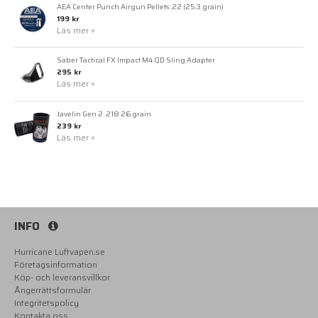
AEA Center Punch Airgun Pellets .22 (25.3 grain)
199 kr
Läs mer »
Saber Tactical FX Impact M4 QD Sling Adapter
295 kr
Läs mer »
Javelin Gen 2 .218 26 grain
239 kr
Läs mer »
INFO
Hurricane Luftvapen.se
Företagsinformation
Köp- och leveransvillkor
Ångerrättsformulär
Integritetspolicy
Kontakta oss