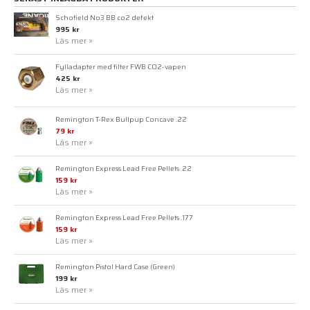
Schofield No3 BB co2 defekt
995 kr
Läs mer »
Fylladapter med filter FWB CO2-vapen
425 kr
Läs mer »
Remington T-Rex Bullpup Concave .22
79 kr
Läs mer »
Remington Express Lead Free Pellets .22
159 kr
Läs mer »
Remington Express Lead Free Pellets .177
159 kr
Läs mer »
Remington Pistol Hard Case (Green)
199 kr
Läs mer »