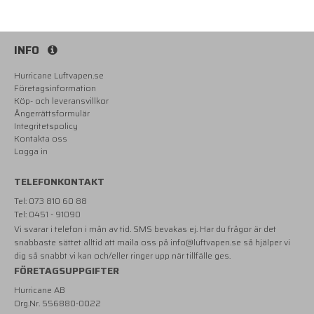
INFO
Hurricane Luftvapen.se
Företagsinformation
Köp- och leveransvillkor
Ångerrättsformulär
Integritetspolicy
Kontakta oss
Logga in
TELEFONKONTAKT
Tel: 073 810 60 88
Tel: 0451 - 91090
Vi svarar i telefon i mån av tid. SMS bevakas ej. Har du frågor är det
snabbaste sättet alltid att maila oss på
info@luftvapen.se
så hjälper vi
dig så snabbt vi kan och/eller ringer upp när tillfälle ges.
FÖRETAGSUPPGIFTER
Hurricane AB
Org.Nr. 556880-0022