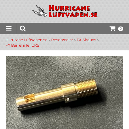
0
Hurricane Luftvapen.se
>
Reservdelar
>
FX Airguns
>
FX Barrel inlet DRS