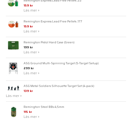
Remington Express Lead Free Pellets .22
159 kr
Läs mer »
Remington Express Lead Free Pellets .177
159 kr
Läs mer »
Remington Pistol Hard Case (Green)
199 kr
Läs mer »
ASG Ground Multi-Spinning Target (5-Target Setup)
299 kr
Läs mer »
ASG Metal Soldiers Silhouette Target Set (4-pack)
139 kr
Läs mer »
Remington Steel BBs 4,5mm
115 kr
Läs mer »