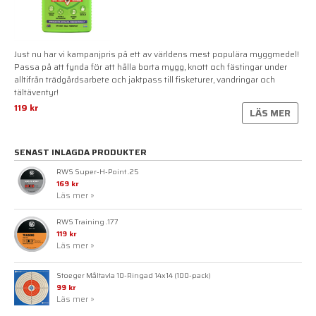
Just nu har vi kampanjpris på ett av världens mest populära myggmedel!
Passa på att fynda för att hålla borta mygg, knott och fästingar under
alltifrån trädgårdsarbete och jaktpass till fisketurer, vandringar och
tältäventyr!
119 kr
LÄS MER
SENAST INLAGDA PRODUKTER
RWS Super-H-Point .25
169 kr
Läs mer »
RWS Training .177
119 kr
Läs mer »
Stoeger Måltavla 10-Ringad 14x14 (100-pack)
99 kr
Läs mer »