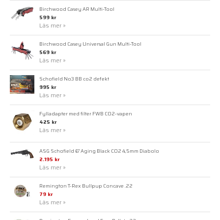
Birchwood Casey AR Multi-Tool
599 kr
Läs mer »
Birchwood Casey Universal Gun Multi-Tool
569 kr
Läs mer »
Schofield No3 BB co2 defekt
995 kr
Läs mer »
Fylladapter med filter FWB CO2-vapen
425 kr
Läs mer »
ASG Schofield 6" Aging Black CO2 4,5mm Diabolo
2.195 kr
Läs mer »
Remington T-Rex Bullpup Concave .22
79 kr
Läs mer »