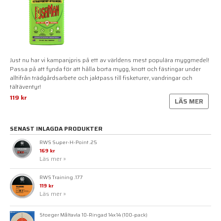
Just nu har vi kampanjpris på ett av världens mest populära myggmedel!
Passa på att fynda för att hålla borta mygg, knott och fästingar under
alltifrån trädgårdsarbete och jaktpass till fisketurer, vandringar och
tältäventyr!
119 kr
LÄS MER
SENAST INLAGDA PRODUKTER
RWS Super-H-Point .25
169 kr
Läs mer »
RWS Training .177
119 kr
Läs mer »
Stoeger Måltavla 10-Ringad 14x14 (100-pack)