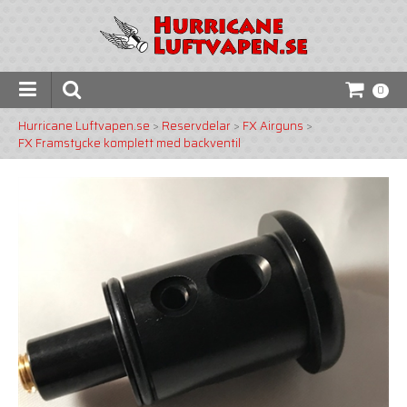
0
Hurricane Luftvapen.se
>
Reservdelar
>
FX Airguns
>
FX Framstycke komplett med backventil