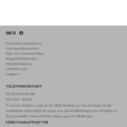
INFO
Hurricane Luftvapen.se
Företagsinformation
Köp- och leveransvillkor
Ångerrättsformulär
Integritetspolicy
Kontakta oss
Logga in
TELEFONKONTAKT
Tel: 073 810 60 88
Tel: 0451 - 91090
Vi svarar i telefon i mån av tid. SMS bevakas ej. Har du frågor är det
snabbaste sättet alltid att maila oss på
info@luftvapen.se
så hjälper vi
dig så snabbt vi kan och/eller ringer upp när tillfälle ges.
FÖRETAGSUPPGIFTER