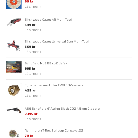
99 kr
Läs mer »
Birchwood Casey AR Multi-Tool
599 kr
Läs mer »
Birchwood Casey Universal Gun Multi-Tool
569 kr
Läs mer »
Schofield No3 BB co2 defekt
995 kr
Läs mer »
Fylladapter med filter FWB CO2-vapen
425 kr
Läs mer »
ASG Schofield 6" Aging Black CO2 4,5mm Diabolo
2.195 kr
Läs mer »
Remington T-Rex Bullpup Concave .22
79 kr