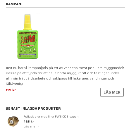
KAMPANJ
Just nu har vi kampanjpris på ett av världens mest populära myggmedel!
Passa på att fynda för att hålla borta mygg, knott och fästingar under
alltifrån trädgårdsarbete och jaktpass till fisketurer, vandringar och
tältäventyr!
119 kr
LÄS MER
SENAST INLAGDA PRODUKTER
Fylladapter med filter FWB CO2-vapen
425 kr
Läs mer »