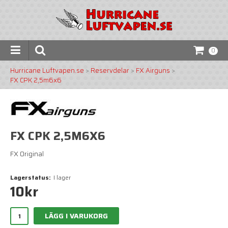
0
Hurricane Luftvapen.se
>
Reservdelar
>
FX Airguns
>
FX CPK 2,5m6x6
FX CPK 2,5M6X6
FX Original
Lagerstatus:
I lager
10
kr
LÄGG I VARUKORG