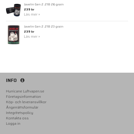
Javelin Gen 2 .218 26 grain
239 kr
Läs mer »
Javelin Gen 2 .218 23 grain
239 kr
Läs mer »
INFO
Hurricane Luftvapen.se
Företagsinformation
Köp- och leveransvillkor
Ångerrättsformulär
Integritetspolicy
Kontakta oss
Logga in