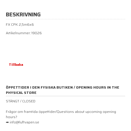
BESKRIVNING
FX CPK 2,5m6x6
Artikelnummer: 19026
Tillbaka
ÖPPETTIDER I DEN FYSISKA BUTIKEN / OPENING HOURS IN THE
PHYSICAL STORE
STÄNGT / CLOSED
Frågor om framtida öppettider/Questions about upcoming opening
hours?
➡ info@luftvapen.se