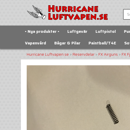
▪️ Nya produkter ▪️
Luftgevär
Luftpistol
Pu
Vapenvård
Bågar & Pilar
Paintball/T4E
So
Hurricane Luftvapen.se
>
Reservdelar
>
FX Airguns
>
FX Fj