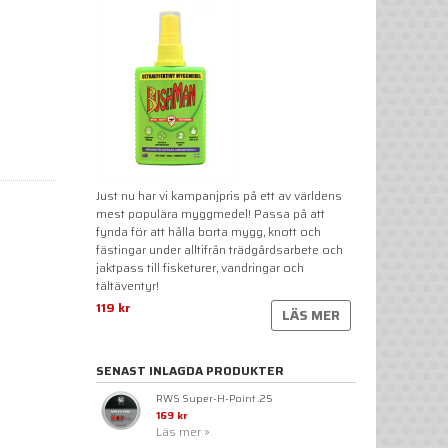
Just nu har vi kampanjpris på ett av världens
mest populära myggmedel! Passa på att
fynda för att hålla borta mygg, knott och
fästingar under alltifrån trädgårdsarbete och
jaktpass till fisketurer, vandringar och
tältäventyr!
119 kr
LÄS MER
SENAST INLAGDA PRODUKTER
RWS Super-H-Point .25
169 kr
Läs mer »