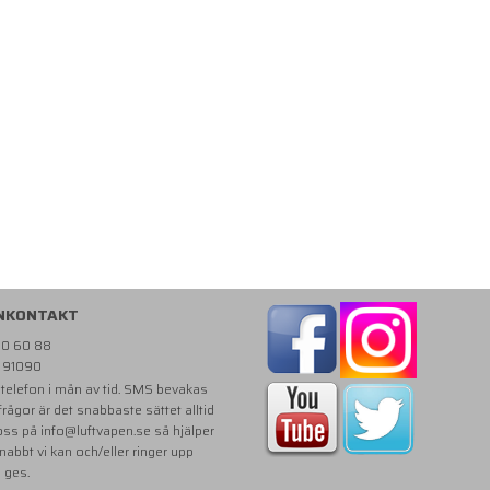
NKONTAKT
810 60 88
- 91090
i telefon i mån av tid. SMS bevakas
 frågor är det snabbaste sättet alltid
 oss på
info@luftvapen.se
så hjälper
snabbt vi kan och/eller ringer upp
e ges.