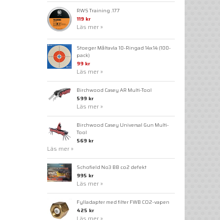
RWS Training .177
119 kr
Läs mer »
Stoeger Måltavla 10-Ringad 14x14 (100-
pack)
99 kr
Läs mer »
Birchwood Casey AR Multi-Tool
599 kr
Läs mer »
Birchwood Casey Universal Gun Multi-
Tool
569 kr
Läs mer »
Schofield No3 BB co2 defekt
995 kr
Läs mer »
Fylladapter med filter FWB CO2-vapen
425 kr
Läs mer »