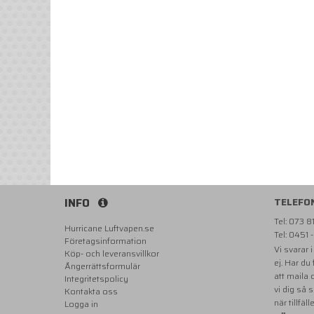
INFO
TELEFO
Tel: 073 
Hurricane Luftvapen.se
Tel: 0451 
Företagsinformation
Vi svarar 
Köp- och leveransvillkor
ej. Har du
Ångerrättsformulär
att maila
Integritetspolicy
vi dig så 
Kontakta oss
när tillfäll
Logga in