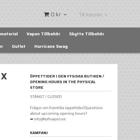
0 kr
Till kassan
material
Vapen Tillbehör
Skytte Tillbehör
er
Outlet
Hurricane Swag
 X
ÖPPETTIDER I DEN FYSISKA BUTIKEN /
OPENING HOURS IN THE PHYSICAL
STORE
STÄNGT / CLOSED
Frågor om framtida öppettider/Questions
about upcoming opening hours?
➡ info@luftvapen.se
KAMPANJ