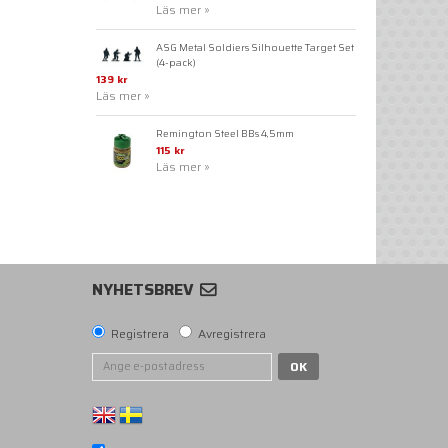
Läs mer »
ASG Metal Soldiers Silhouette Target Set
(4-pack)
139 kr
Läs mer »
Remington Steel BBs 4,5mm
115 kr
Läs mer »
NYHETSBREV
Registrera
Avregistrera
OK