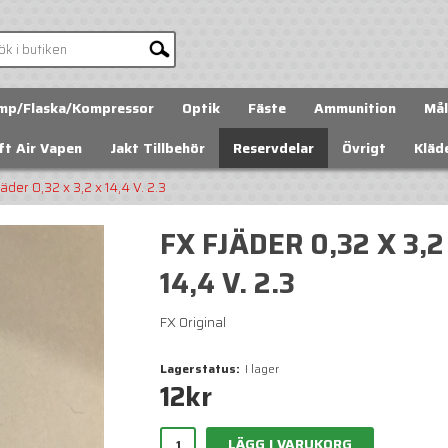
mp/Flaska/Kompressor
Optik
Fäste
Ammunition
Mål
ft Air Vapen
Jakt Tillbehör
Reservdelar
Övrigt
Kläd
äder 0,32 x 3,2 x 14,4 V. 2.3
FX FJÄDER 0,32 X 3,2
14,4 V. 2.3
FX Original
Lagerstatus:
I lager
12
kr
LÄGG I VARUKORG