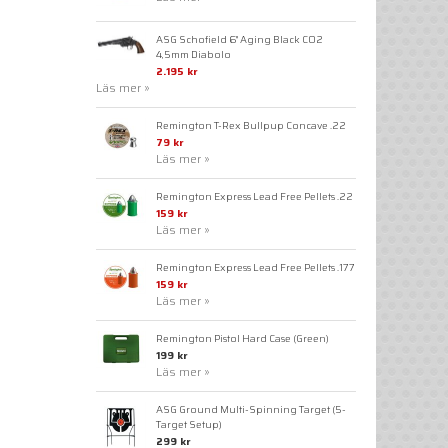
ASG Schofield 6" Aging Black CO2
4,5mm Diabolo
2.195 kr
Läs mer »
Remington T-Rex Bullpup Concave .22
79 kr
Läs mer »
Remington Express Lead Free Pellets .22
159 kr
Läs mer »
Remington Express Lead Free Pellets .177
159 kr
Läs mer »
Remington Pistol Hard Case (Green)
199 kr
Läs mer »
ASG Ground Multi-Spinning Target (5-
Target Setup)
299 kr