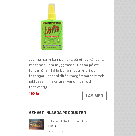
Just nu har vi kampanjpris på ett av världens
mest populära myggmedel! Passa på att
fynda för att hålla borta mygg, knott och
fästingar under alltifrån trädgårdsarbete och
jaktpass till fisketurer, vandringar och
tältäventyr!
119 kr
LÄS MER
SENAST INLAGDA PRODUKTER
Schofield No3 BB co2 defekt
995 kr
Läs mer »