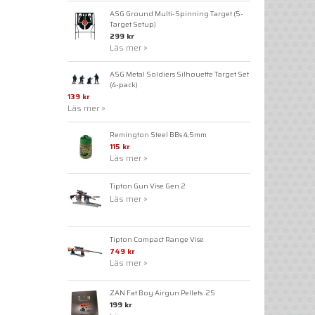
ASG Ground Multi-Spinning Target (5-
Target Setup)
299 kr
Läs mer »
ASG Metal Soldiers Silhouette Target Set
(4-pack)
139 kr
Läs mer »
Remington Steel BBs 4,5mm
115 kr
Läs mer »
Tipton Gun Vise Gen 2
Läs mer »
Tipton Compact Range Vise
749 kr
Läs mer »
ZAN Fat Boy Airgun Pellets .25
199 kr