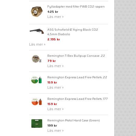
Fylladapter med filter FWB CO2-vapen
425 kr
Läs mer »
ASG Schofield 6" Aging Black CO2
4,5mm Diabolo
2.195 kr
Läs mer »
Remington T-Rex Bullpup Concave .22
79 kr
Läs mer »
Remington Express Lead Free Pellets .22
159 kr
Läs mer »
Remington Express Lead Free Pellets .177
159 kr
Läs mer »
Remington Pistol Hard Case (Green)
199 kr
Läs mer »