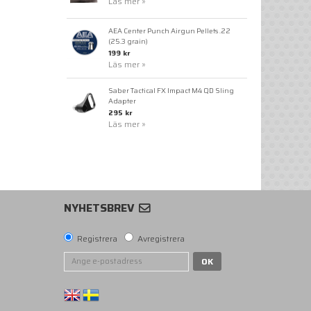
Läs mer »
AEA Center Punch Airgun Pellets .22
(25.3 grain)
199 kr
Läs mer »
Saber Tactical FX Impact M4 QD Sling
Adapter
295 kr
Läs mer »
NYHETSBREV
Registrera
Avregistrera
OK