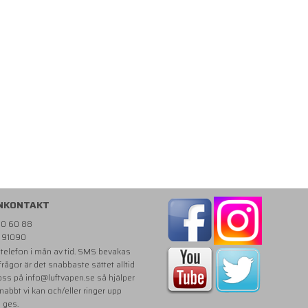
NKONTAKT
810 60 88
- 91090
i telefon i mån av tid. SMS bevakas
 frågor är det snabbaste sättet alltid
 oss på
info@luftvapen.se
så hjälper
snabbt vi kan och/eller ringer upp
e ges.