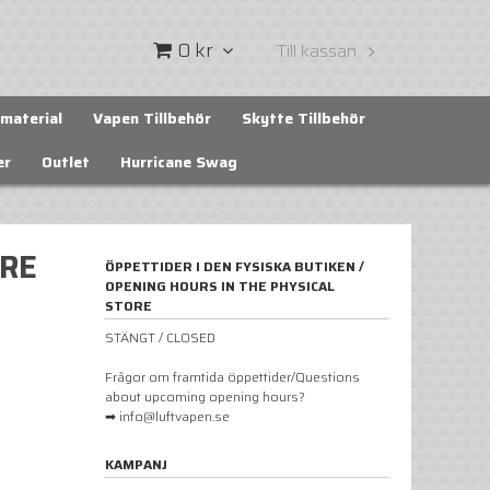
0 kr
Till kassan
material
Vapen Tillbehör
Skytte Tillbehör
er
Outlet
Hurricane Swag
RE
ÖPPETTIDER I DEN FYSISKA BUTIKEN /
OPENING HOURS IN THE PHYSICAL
STORE
STÄNGT / CLOSED
Frågor om framtida öppettider/Questions
about upcoming opening hours?
➡ info@luftvapen.se
KAMPANJ