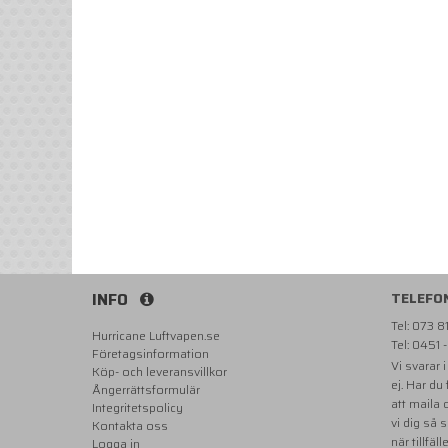
INFO
TELEFO
Tel: 073 
Hurricane Luftvapen.se
Tel: 0451 
Företagsinformation
Vi svarar 
Köp- och leveransvillkor
ej. Har du
Ångerrättsformulär
att maila
Integritetspolicy
vi dig så 
Kontakta oss
när tillfäll
Logga in