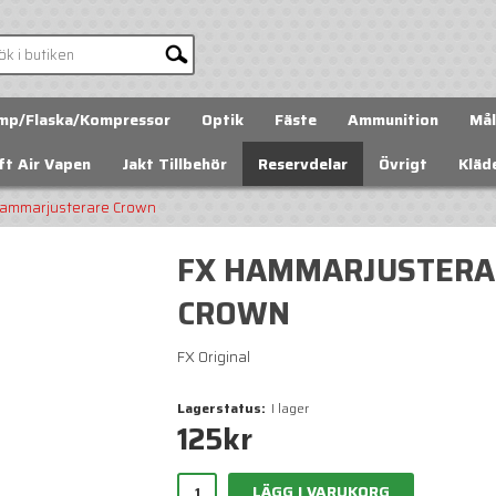
mp/Flaska/Kompressor
Optik
Fäste
Ammunition
Mål
ft Air Vapen
Jakt Tillbehör
Reservdelar
Övrigt
Kläd
ammarjusterare Crown
FX HAMMARJUSTERA
CROWN
FX Original
Lagerstatus:
I lager
125
kr
LÄGG I VARUKORG