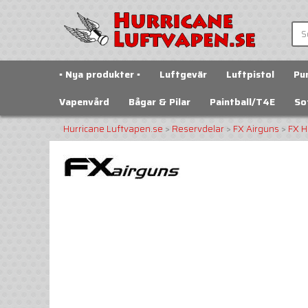
▪️ Nya produkter ▪️
Luftgevär
Luftpistol
Pu
Vapenvård
Bågar & Pilar
Paintball/T4E
So
Hurricane Luftvapen.se
>
Reservdelar
>
FX Airguns
>
FX H