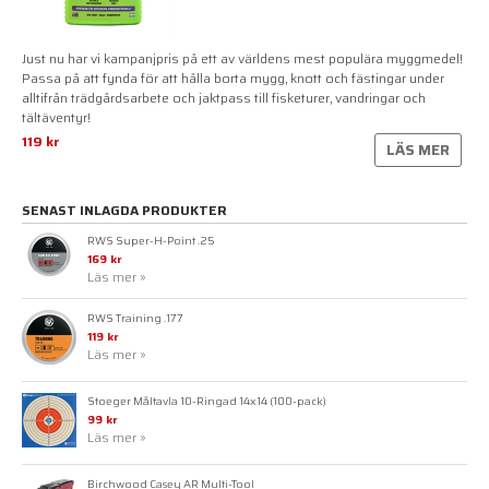
Just nu har vi kampanjpris på ett av världens mest populära myggmedel!
Passa på att fynda för att hålla borta mygg, knott och fästingar under
alltifrån trädgårdsarbete och jaktpass till fisketurer, vandringar och
tältäventyr!
119 kr
LÄS MER
SENAST INLAGDA PRODUKTER
RWS Super-H-Point .25
169 kr
Läs mer »
RWS Training .177
119 kr
Läs mer »
Stoeger Måltavla 10-Ringad 14x14 (100-pack)
99 kr
Läs mer »
Birchwood Casey AR Multi-Tool