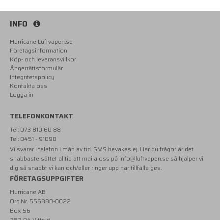
INFO
Hurricane Luftvapen.se
Företagsinformation
Köp- och leveransvillkor
Ångerrättsformulär
Integritetspolicy
Kontakta oss
Logga in
TELEFONKONTAKT
Tel: 073 810 60 88
Tel: 0451 - 91090
Vi svarar i telefon i mån av tid. SMS bevakas ej. Har du frågor är det
snabbaste sättet alltid att maila oss på
info@luftvapen.se
så hjälper vi
dig så snabbt vi kan och/eller ringer upp när tillfälle ges.
FÖRETAGSUPPGIFTER
Hurricane AB
Org.Nr. 556880-0022
Box 56
282 04 Vittsjö