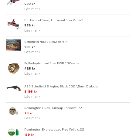
599 kr
Läs mer »
Birchwood Casey Universal Gun Multi-Tool
569 kr
Läs mer »
Schofield No3 BB co2 defekt
995 kr
Läs mer »
Fylladapter med filter FWB CO2-vapen
425 kr
Läs mer »
ASG Schofield 6" Aging Black CO2 4,5mm Diabolo
2.195 kr
Läs mer »
Remington T-Rex Bullpup Concave .22
79 kr
Läs mer »
Remington Express Lead Free Pellets .22
159 kr