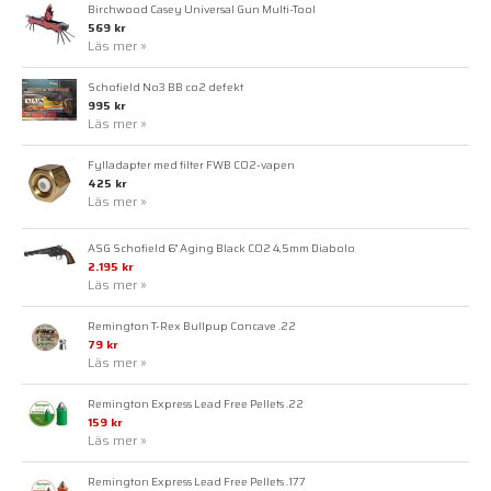
Birchwood Casey Universal Gun Multi-Tool
569 kr
Läs mer »
Schofield No3 BB co2 defekt
995 kr
Läs mer »
Fylladapter med filter FWB CO2-vapen
425 kr
Läs mer »
ASG Schofield 6" Aging Black CO2 4,5mm Diabolo
2.195 kr
Läs mer »
Remington T-Rex Bullpup Concave .22
79 kr
Läs mer »
Remington Express Lead Free Pellets .22
159 kr
Läs mer »
Remington Express Lead Free Pellets .177