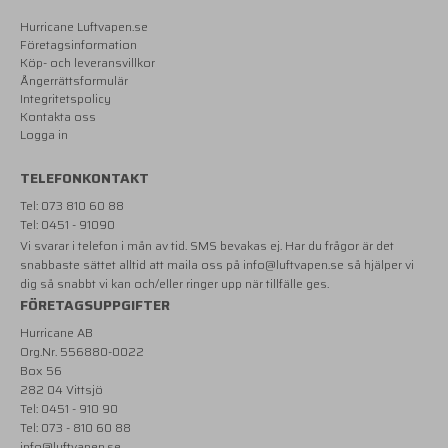
Hurricane Luftvapen.se
Företagsinformation
Köp- och leveransvillkor
Ångerrättsformulär
Integritetspolicy
Kontakta oss
Logga in
TELEFONKONTAKT
Tel: 073 810 60 88
Tel: 0451 - 91090
Vi svarar i telefon i mån av tid. SMS bevakas ej. Har du frågor är det
snabbaste sättet alltid att maila oss på
info@luftvapen.se
så hjälper vi
dig så snabbt vi kan och/eller ringer upp när tillfälle ges.
FÖRETAGSUPPGIFTER
Hurricane AB
Org.Nr. 556880-0022
Box 56
282 04 Vittsjö
Tel: 0451 - 910 90
Tel: 073 - 810 60 88
info@luftvapen.se