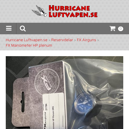
0
Hurricane Luftvapen.se
>
Reservdelar
>
FX Airguns
>
FX Manometer HP plenum