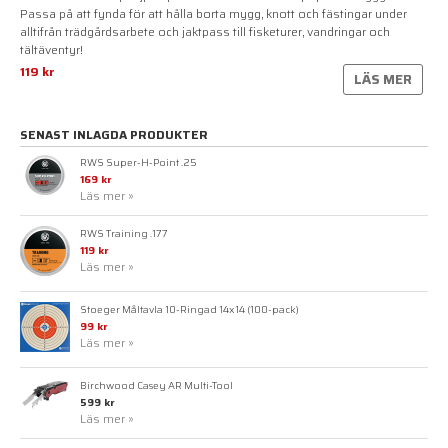
Passa på att fynda för att hålla borta mygg, knott och fästingar under
alltifrån trädgårdsarbete och jaktpass till fisketurer, vandringar och
tältäventyr!
119 kr
LÄS MER
SENAST INLAGDA PRODUKTER
RWS Super-H-Point .25
169 kr
Läs mer »
RWS Training .177
119 kr
Läs mer »
Stoeger Måltavla 10-Ringad 14x14 (100-pack)
99 kr
Läs mer »
Birchwood Casey AR Multi-Tool
599 kr
Läs mer »