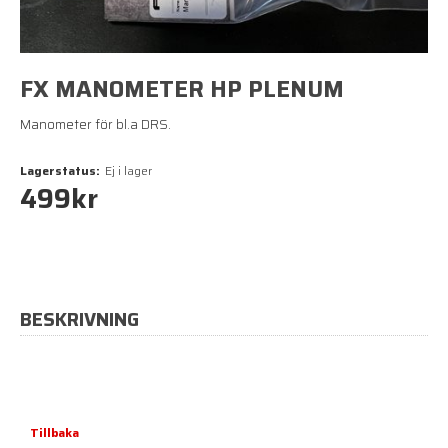
FX MANOMETER HP PLENUM
Manometer för bl.a DRS.
Lagerstatus:
Ej i lager
499
kr
BESKRIVNING
Tillbaka