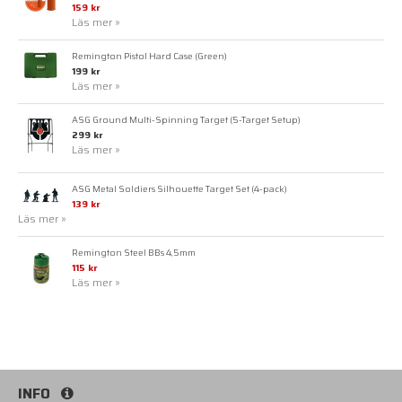
159 kr
Läs mer »
Remington Pistol Hard Case (Green)
199 kr
Läs mer »
ASG Ground Multi-Spinning Target (5-Target Setup)
299 kr
Läs mer »
ASG Metal Soldiers Silhouette Target Set (4-pack)
139 kr
Läs mer »
Remington Steel BBs 4,5mm
115 kr
Läs mer »
INFO