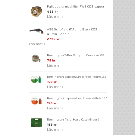
Fylladapter med filter FWB CO2-vapen
425 kr
Läs mer »
ASG Schofield 6" Aging Black CO2
4,5mm Diabolo
2.195 kr
Läs mer »
Remington T-Rex Bullpup Concave .22
79 kr
Läs mer »
Remington Express Lead Free Pellets .22
159 kr
Läs mer »
Remington Express Lead Free Pellets .177
159 kr
Läs mer »
Remington Pistol Hard Case (Green)
199 kr
Läs mer »