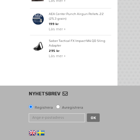
Läs mer »
AEA Center Punch Airgun Pellets .22
(25.3 grain)
199 kr
Läs mer »
Saber Tactical FX Impact M4 QD Sling
Adapter
295 kr
Läs mer »
NYHETSBREV
Registrera
Avregistrera
OK