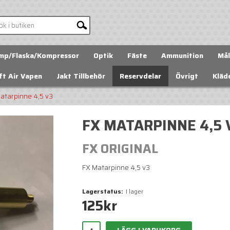
mp/Flaska/Kompressor
Optik
Fäste
Ammunition
Mål
ft Air Vapen
Jakt Tillbehör
Reservdelar
Övrigt
Kläd
atarpinne 4,5 v3
FX MATARPINNE 4,5 
FX ORIGINAL
FX Matarpinne 4,5 v3
Lagerstatus:
I lager
125
kr