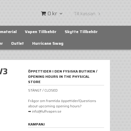
0 kr
Till kassan
material
Vapen Tillbehör
Skytte Tillbehör
er
Outlet
Hurricane Swag
V3
ÖPPETTIDER I DEN FYSISKA BUTIKEN /
OPENING HOURS IN THE PHYSICAL
STORE
STÄNGT / CLOSED
Frågor om framtida öppettider/Questions
about upcoming opening hours?
➡ info@luftvapen.se
KAMPANJ