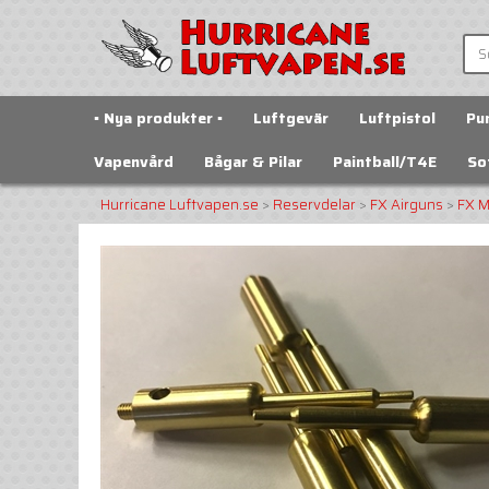
▪️ Nya produkter ▪️
Luftgevär
Luftpistol
Pu
Vapenvård
Bågar & Pilar
Paintball/T4E
So
Hurricane Luftvapen.se
>
Reservdelar
>
FX Airguns
>
FX M