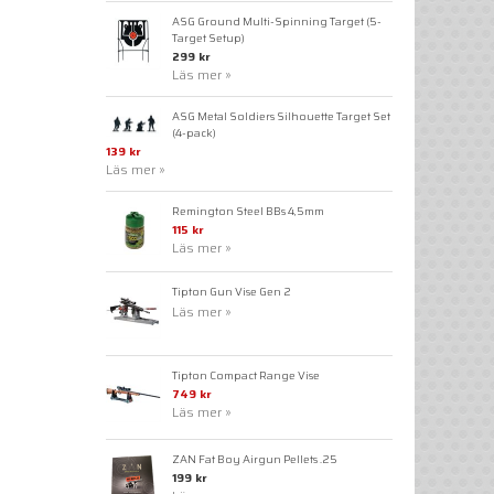
ASG Ground Multi-Spinning Target (5-
Target Setup)
299 kr
Läs mer »
ASG Metal Soldiers Silhouette Target Set
(4-pack)
139 kr
Läs mer »
Remington Steel BBs 4,5mm
115 kr
Läs mer »
Tipton Gun Vise Gen 2
Läs mer »
Tipton Compact Range Vise
749 kr
Läs mer »
ZAN Fat Boy Airgun Pellets .25
199 kr