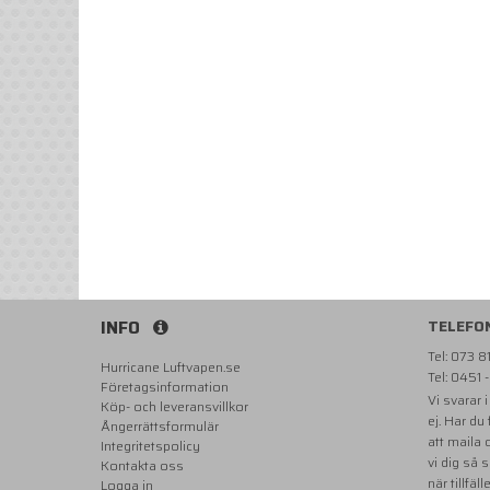
INFO
TELEFO
Tel: 073 
Hurricane Luftvapen.se
Tel: 0451 
Företagsinformation
Vi svarar 
Köp- och leveransvillkor
ej. Har du
Ångerrättsformulär
att maila
Integritetspolicy
vi dig så 
Kontakta oss
när tillfäll
Logga in