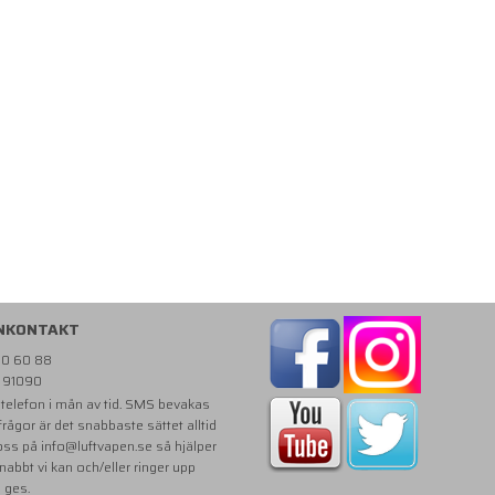
NKONTAKT
810 60 88
- 91090
i telefon i mån av tid. SMS bevakas
 frågor är det snabbaste sättet alltid
 oss på
info@luftvapen.se
så hjälper
snabbt vi kan och/eller ringer upp
e ges.