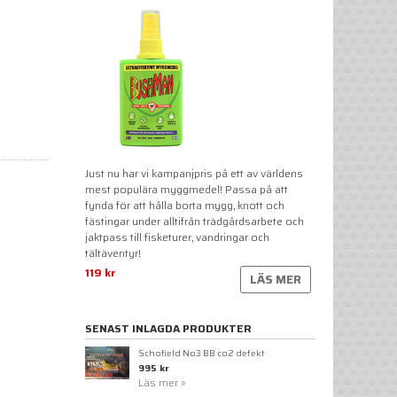
Just nu har vi kampanjpris på ett av världens
mest populära myggmedel! Passa på att
fynda för att hålla borta mygg, knott och
fästingar under alltifrån trädgårdsarbete och
jaktpass till fisketurer, vandringar och
tältäventyr!
119 kr
LÄS MER
SENAST INLAGDA PRODUKTER
Schofield No3 BB co2 defekt
995 kr
Läs mer »