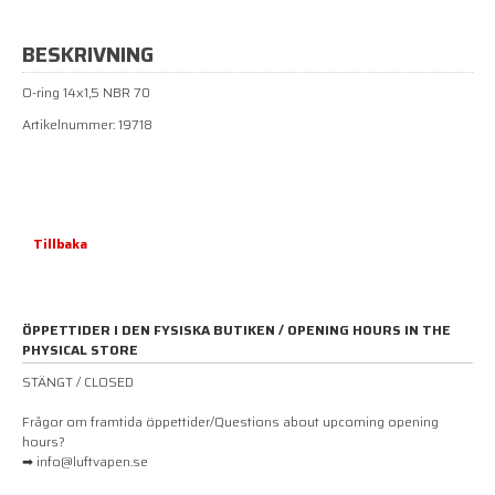
BESKRIVNING
O-ring 14x1,5 NBR 70
Artikelnummer: 19718
Tillbaka
ÖPPETTIDER I DEN FYSISKA BUTIKEN / OPENING HOURS IN THE
PHYSICAL STORE
STÄNGT / CLOSED
Frågor om framtida öppettider/Questions about upcoming opening
hours?
➡ info@luftvapen.se