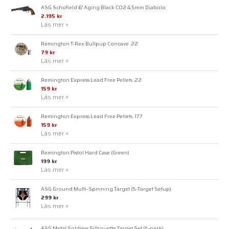
ASG Schofield 6" Aging Black CO2 4,5mm Diabolo
2.195 kr
Läs mer »
Remington T-Rex Bullpup Concave .22
79 kr
Läs mer »
Remington Express Lead Free Pellets .22
159 kr
Läs mer »
Remington Express Lead Free Pellets .177
159 kr
Läs mer »
Remington Pistol Hard Case (Green)
199 kr
Läs mer »
ASG Ground Multi-Spinning Target (5-Target Setup)
299 kr
Läs mer »
ASG Metal Soldiers Silhouette Target Set (4-pack)