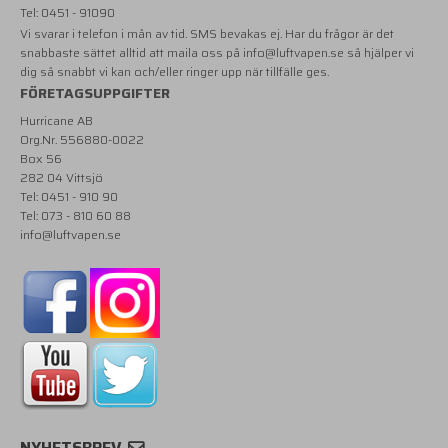
Tel: 0451 - 91090
Vi svarar i telefon i mån av tid. SMS bevakas ej. Har du frågor är det
snabbaste sättet alltid att maila oss på
info@luftvapen.se
så hjälper vi
dig så snabbt vi kan och/eller ringer upp när tillfälle ges.
FÖRETAGSUPPGIFTER
Hurricane AB
Org.Nr. 556880-0022
Box 56
282 04 Vittsjö
Tel: 0451 - 910 90
Tel: 073 - 810 60 88
info@luftvapen.se
NYHETSBREV