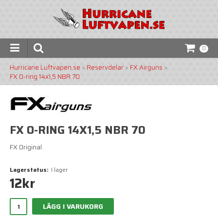
0
Hurricane Luftvapen.se
>
Reservdelar
>
FX Airguns
>
FX O-ring 14x1,5 NBR 70
FX O-RING 14X1,5 NBR 70
FX Original
Lagerstatus:
I lager
12
kr
LÄGG I VARUKORG