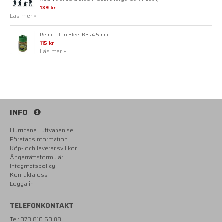
139 kr
Läs mer »
Remington Steel BBs 4,5mm
115 kr
Läs mer »
INFO
Hurricane Luftvapen.se
Företagsinformation
Köp- och leveransvillkor
Ångerrättsformulär
Integritetspolicy
Kontakta oss
Logga in
TELEFONKONTAKT
Tel: 073 810 60 88