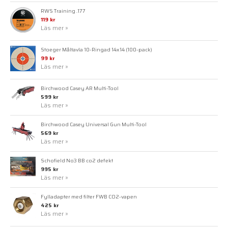
RWS Training .177
119 kr
Läs mer »
Stoeger Måltavla 10-Ringad 14x14 (100-pack)
99 kr
Läs mer »
Birchwood Casey AR Multi-Tool
599 kr
Läs mer »
Birchwood Casey Universal Gun Multi-Tool
569 kr
Läs mer »
Schofield No3 BB co2 defekt
995 kr
Läs mer »
Fylladapter med filter FWB CO2-vapen
425 kr
Läs mer »