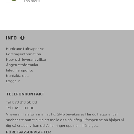
Läs mer »
INFO
Hurricane Luftvapen.se
Företagsinformation
Köp- och leveransvillkor
Ångerrättsformulär
Integritetspolicy
Kontakta oss
Logga in
TELEFONKONTAKT
Tel: 073 810 60 88
Tel: 0451 - 91090
Vi svarar i telefon i mån av tid. SMS bevakas ej. Har du frågor är det
snabbaste sättet alltid att maila oss på
info@luftvapen.se
så hjälper vi
dig så snabbt vi kan och/eller ringer upp när tillfälle ges.
FÖRETAGSUPPGIFTER