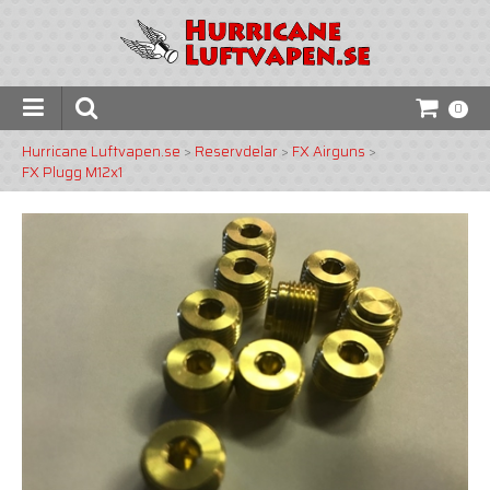
0
Hurricane Luftvapen.se
>
Reservdelar
>
FX Airguns
>
FX Plugg M12x1