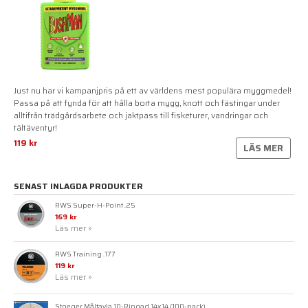
Just nu har vi kampanjpris på ett av världens mest populära myggmedel!
Passa på att fynda för att hålla borta mygg, knott och fästingar under
alltifrån trädgårdsarbete och jaktpass till fisketurer, vandringar och
tältäventyr!
119 kr
LÄS MER
SENAST INLAGDA PRODUKTER
RWS Super-H-Point .25
169 kr
Läs mer »
RWS Training .177
119 kr
Läs mer »
Stoeger Måltavla 10-Ringad 14x14 (100-pack)