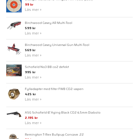
99 kr
Läs mer »
Birchwood Casey AR Multi-Tool
599 kr
Läs mer »
Birchwood Casey Universal Gun Multi-Tool
569 kr
Läs mer »
Schofield No3 BB co2 defekt
995 kr
Läs mer »
Fylladapter med filter FWB CO2-vapen
425 kr
Läs mer »
ASG Schofield 6" Aging Black CO2 4,5mm Diabolo
2.195 kr
Läs mer »
Remington T-Rex Bullpup Concave .22