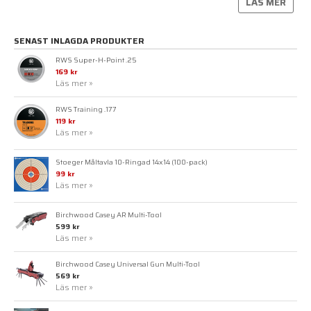
LÄS MER
SENAST INLAGDA PRODUKTER
RWS Super-H-Point .25
169 kr
Läs mer »
RWS Training .177
119 kr
Läs mer »
Stoeger Måltavla 10-Ringad 14x14 (100-pack)
99 kr
Läs mer »
Birchwood Casey AR Multi-Tool
599 kr
Läs mer »
Birchwood Casey Universal Gun Multi-Tool
569 kr
Läs mer »