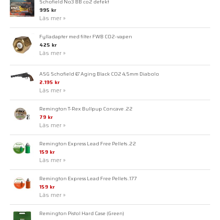
Schofield No3 BB co2 defekt
995 kr
Läs mer »
Fylladapter med filter FWB CO2-vapen
425 kr
Läs mer »
ASG Schofield 6" Aging Black CO2 4,5mm Diabolo
2.195 kr
Läs mer »
Remington T-Rex Bullpup Concave .22
79 kr
Läs mer »
Remington Express Lead Free Pellets .22
159 kr
Läs mer »
Remington Express Lead Free Pellets .177
159 kr
Läs mer »
Remington Pistol Hard Case (Green)