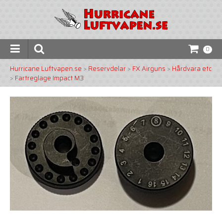
0
Hurricane Luftvapen.se
>
Reservdelar
>
FX Airguns
>
Hårdvara etc
>
Fartreglage Impact M3