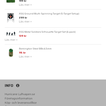
199 kr
Läs mer »
ASG Ground Multi-Spinning Target (5-Target Setup)
299 kr
Läs mer »
ASG Metal Soldiers Silhouette Target Set (4-pack)
139 kr
Läs mer »
Remington Steel BBs 4,5mm
115 kr
Läs mer »
INFO
Hurricane Luftvapen.se
Företagsinformation
Köp- och leveransvillkor