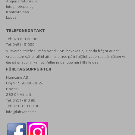
Ångerrättsformulär
Integritetspolicy
Kontakta oss
Logga in
TELEFONKONTAKT
Tel: 073 810 60 88
Tel: 0451 - 91090
Vi svarar i telefon i mån av tid. SMS bevakas ej. Har du frågor är det
snabbaste sättet alltid att maila oss på
info@luftvapen.se
så hjälper vi
dig så snabbt vi kan och/eller ringer upp när tillfälle ges.
FÖRETAGSUPPGIFTER
Hurricane AB
Org.Nr. 556880-0022
Box 56
282 04 Vittsjö
Tel: 0451 - 910 90
Tel: 073 - 810 60 88
info@luftvapen.se