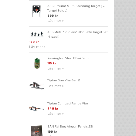
ASG Ground Multi-Spinning Target (5-
Target Setup)
299 kr
Läs mer »
ASG Metal Soldiers Silhouette Target Set
(4-pack)
139 kr
Läs mer »
Remington Steel BBs 4,5mm
115 kr
Läs mer »
Tipton Gun Vise Gen 2
Läs mer »
Tipton Compact Range Vise
749 kr
Läs mer »
ZAN Fat Boy Airgun Pellets .25
199 kr