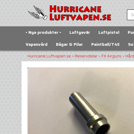
▪️ Nya produkter ▪️
Luftgevär
Luftpistol
Pu
Vapenvård
Bågar & Pilar
Paintball/T4E
So
Hurricane Luftvapen.se
>
Reservdelar
>
FX Airguns
>
Hård