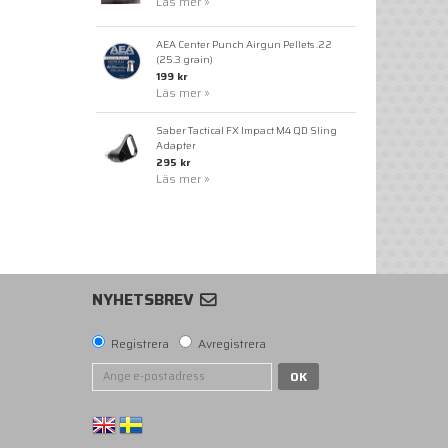
Läs mer »
AEA Center Punch Airgun Pellets .22
(25.3 grain)
199 kr
Läs mer »
Saber Tactical FX Impact M4 QD Sling
Adapter
295 kr
Läs mer »
NYHETSBREV
Registrera
Avregistrera
OK