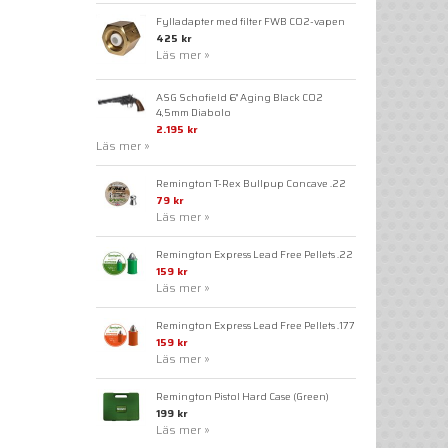
Fylladapter med filter FWB CO2-vapen
425 kr
Läs mer »
ASG Schofield 6" Aging Black CO2
4,5mm Diabolo
2.195 kr
Läs mer »
Remington T-Rex Bullpup Concave .22
79 kr
Läs mer »
Remington Express Lead Free Pellets .22
159 kr
Läs mer »
Remington Express Lead Free Pellets .177
159 kr
Läs mer »
Remington Pistol Hard Case (Green)
199 kr
Läs mer »