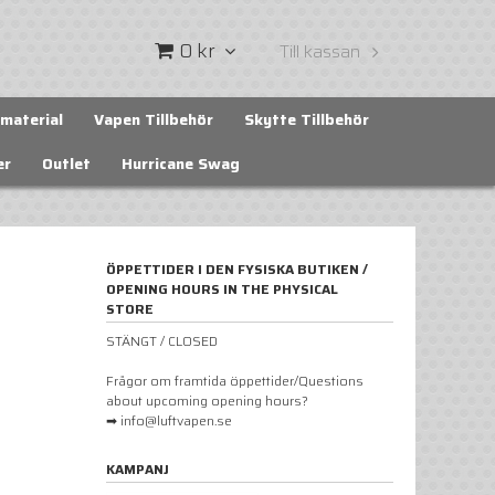
0 kr
Till kassan
material
Vapen Tillbehör
Skytte Tillbehör
er
Outlet
Hurricane Swag
ÖPPETTIDER I DEN FYSISKA BUTIKEN /
OPENING HOURS IN THE PHYSICAL
STORE
STÄNGT / CLOSED
Frågor om framtida öppettider/Questions
about upcoming opening hours?
➡ info@luftvapen.se
KAMPANJ