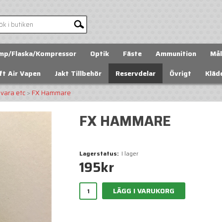
mp/Flaska/Kompressor
Optik
Fäste
Ammunition
Mål
ft Air Vapen
Jakt Tillbehör
Reservdelar
Övrigt
Kläd
vara etc
>
FX Hammare
FX HAMMARE
Lagerstatus:
I lager
195
kr
LÄGG I VARUKORG